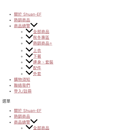
Skip
to
content
關於 Shuan-EF
熱銷商品
商品總覽
全部商品
秋冬專區
熱銷商品⭐
上衣
下著
連身、套裝
配件
外套
購物須知
聯絡我們
登入/註冊
選單
關於 Shuan-EF
熱銷商品
商品總覽
全部商品