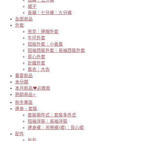
裙子
長褲｜七分褲｜九分褲
全部商品
外套
夾克｜連帽外套
牛仔外套
短版外套｜小香風
短袖西裝外套｜長袖西裝外套
背心外套
針織外套
風衣｜大衣
春夏新品
未分類
本月新品♥必敗款
熱銷商品⭐
秋冬專區
連身、套裝
套裝兩件式｜套裝多件式
短袖洋裝｜長袖洋裝
連身褲｜吊帶褲(裙)｜背心裙
配件
包包