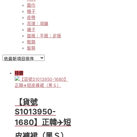
圍巾
帽子
皮帶
耳環｜項鍊
襪子
面膜｜手膜｜足膜
鞋類
髮箍
特價
【貨號
S1013950-
1680】正韓✈️短
皮褲裙（黑Ｓ）