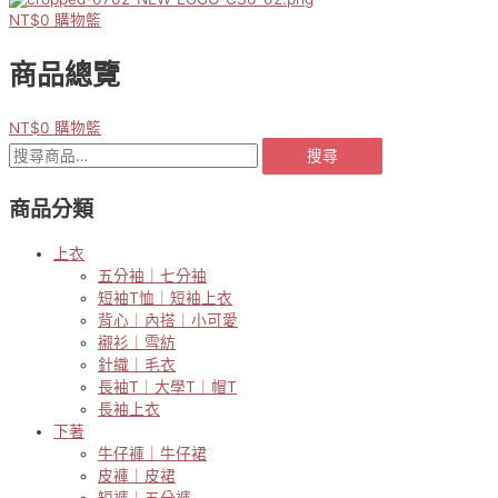
NT$
0
購物籃
商品總覽
NT$
0
購物籃
搜
搜尋
尋
關
商品分類
鍵
字:
上衣
五分袖｜七分袖
短袖T恤｜短袖上衣
背心｜內搭｜小可愛
襯衫｜雪紡
針織｜毛衣
長袖T｜大學T｜帽T
長袖上衣
下著
牛仔褲｜牛仔裙
皮褲｜皮裙
短褲｜五分褲