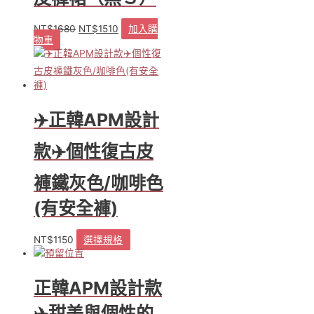
NT$
1680
NT$
1510
加入購
原
目
物車
始
前
價
價
格：
格：
NT$1680。
NT$1510。
✈️正韓APM設計
款✈️個性復古皮
褲鐵灰色/咖啡色
(有安全褲)
NT$
1150
選擇規格
此
產
品
正韓APM設計款
有
多
✈️甜美與個性的
種