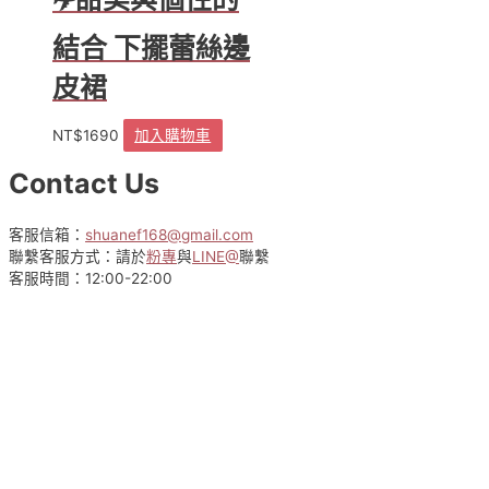
款
式。
結合 下擺蕾絲邊
可
皮裙
在
產
品
NT$
1690
加入購物車
頁
面
Contact Us
選
擇
客服信箱：
shuanef168@gmail.com
選
聯繫客服方式：請於
粉專
與
LINE@
聯繫
項
客服時間：12:00-22:00