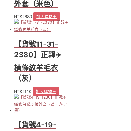
產
外套（米色）
品
頁
NT$
2680
加入購物車
面
選
擇
選
項
【貨號11-31-
2380】正韓✈️
橫條紋羊毛衣
（灰）
NT$
2140
加入購物車
【貨號4-19-