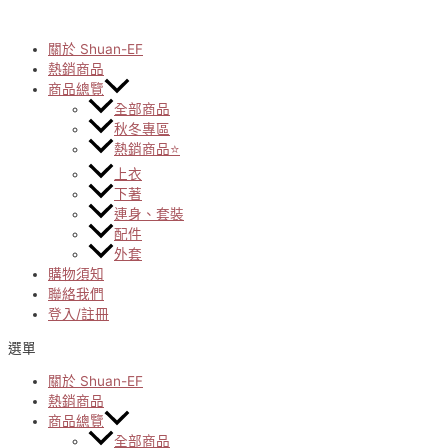
Skip
to
content
關於 Shuan-EF
熱銷商品
商品總覽
全部商品
秋冬專區
熱銷商品⭐
上衣
下著
連身、套裝
配件
外套
購物須知
聯絡我們
登入/註冊
選單
關於 Shuan-EF
熱銷商品
商品總覽
全部商品