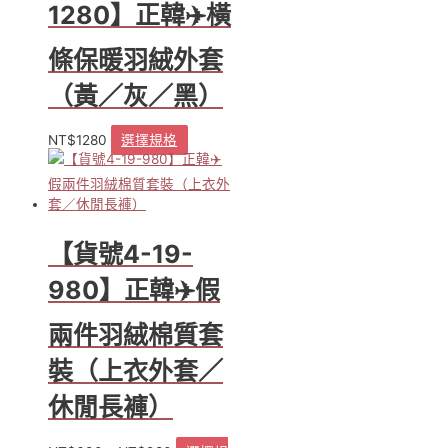
1280】正韓✈️橫
條保暖羽絨外套
（黃／灰／黑）
NT$
1280
選擇規格
此
產
品
有
多
種
【貨號4-19-
款
式。
980】正韓✈️假
可
在
兩件羽絨棉質套
產
品
裝（上衣外套／
頁
休閒長褲）
面
選
擇