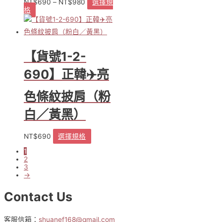
NT$
690
–
NT$
980
選擇規
選
格
此
項
產
品
有
多
【貨號1-2-
種
款
690】正韓✈️亮
式。
可
色條紋披肩（粉
在
產
白／黃黑）
品
頁
NT$
690
選擇規格
此
面
產
選
1
品
2
擇
3
有
選
→
多
項
種
Contact Us
款
式。
可
客服信箱：
shuanef168@gmail.com