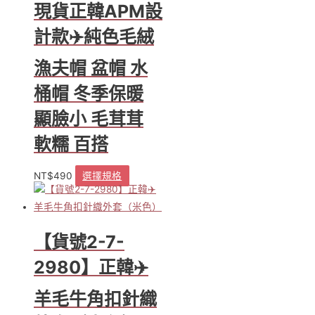
款
現貨正韓APM設
式。
可
計款✈️純色毛絨
在
產
漁夫帽 盆帽 水
品
頁
桶帽 冬季保暖
面
顯臉小 毛茸茸
選
擇
軟糯 百搭
選
項
NT$
490
選擇規格
此
產
品
有
多
【貨號2-7-
種
款
2980】正韓✈️
式。
可
羊毛牛角扣針織
在