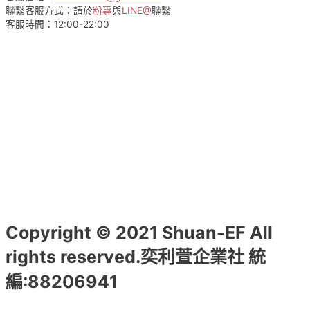
在
聯繫客服方式：請於
粉專
與
LINE@
聯繫
產
客服時間：12:00-22:00
品
頁
面
選
擇
選
項
Copyright © 2021 Shuan-EF All
rights reserved.奕利萱企業社 統
編:88206941