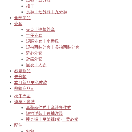
裙子
長褲｜七分褲｜九分褲
全部商品
外套
夾克｜連帽外套
牛仔外套
短版外套｜小香風
短袖西裝外套｜長袖西裝外套
背心外套
針織外套
風衣｜大衣
春夏新品
未分類
本月新品♥必敗款
熱銷商品⭐
秋冬專區
連身、套裝
套裝兩件式｜套裝多件式
短袖洋裝｜長袖洋裝
連身褲｜吊帶褲(裙)｜背心裙
配件
包包