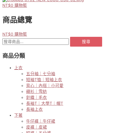
NT$
0
購物籃
商品總覽
NT$
0
購物籃
搜
搜尋
尋
關
商品分類
鍵
字:
上衣
五分袖｜七分袖
短袖T恤｜短袖上衣
背心｜內搭｜小可愛
襯衫｜雪紡
針織｜毛衣
長袖T｜大學T｜帽T
長袖上衣
下著
牛仔褲｜牛仔裙
皮褲｜皮裙
短褲｜五分褲