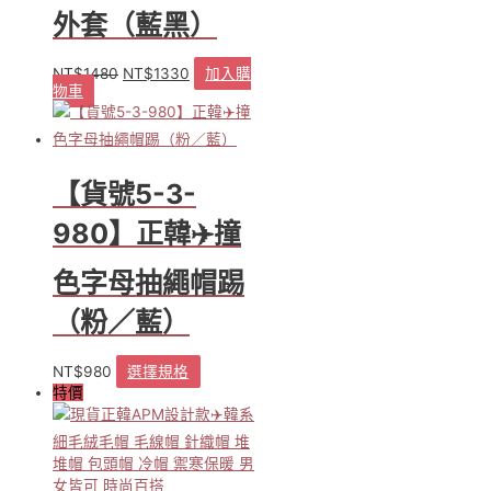
外套（藍黑）
NT$
1480
NT$
1330
加入購
原
目
物車
始
前
價
價
格：
格：
NT$1480。
NT$1330。
【貨號5-3-
980】正韓✈️撞
色字母抽繩帽踢
（粉／藍）
NT$
980
選擇規格
此
特價
產
品
有
多
種