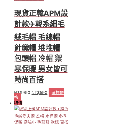
款
式。
現貨正韓APM設
可
在
計款✈️韓系細毛
產
品
絨毛帽 毛線帽
頁
面
針織帽 堆堆帽
選
包頭帽 冷帽 禦
擇
選
寒保暖 男女皆可
項
時尚百搭
NT$
990
NT$
590
選擇規
原
目
格
此
始
前
特價
產
價
價
品
格：
格：
有
NT$990。
NT$590。
多
種