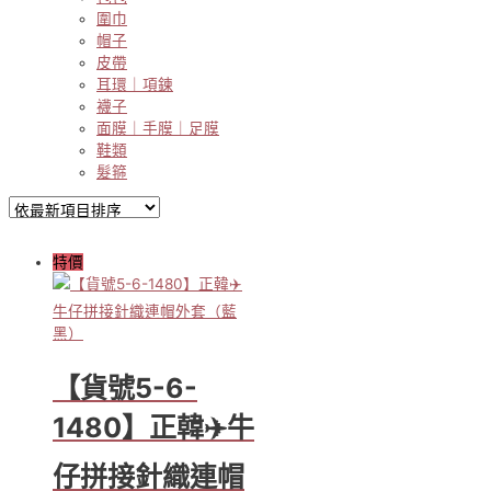
圍巾
帽子
皮帶
耳環｜項鍊
襪子
面膜｜手膜｜足膜
鞋類
髮箍
特價
【貨號5-6-
1480】正韓✈️牛
仔拼接針織連帽