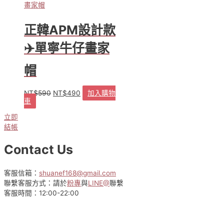
有
選
多
擇
種
選
正韓APM設計款
款
項
式。
✈️單寧牛仔畫家
可
在
帽
產
品
NT$
590
NT$
490
加入購物
原
目
頁
車
始
前
面
價
價
選
立即
格：
格：
擇
結帳
NT$590。
NT$490。
選
項
Contact Us
客服信箱：
shuanef168@gmail.com
聯繫客服方式：請於
粉專
與
LINE@
聯繫
客服時間：12:00-22:00