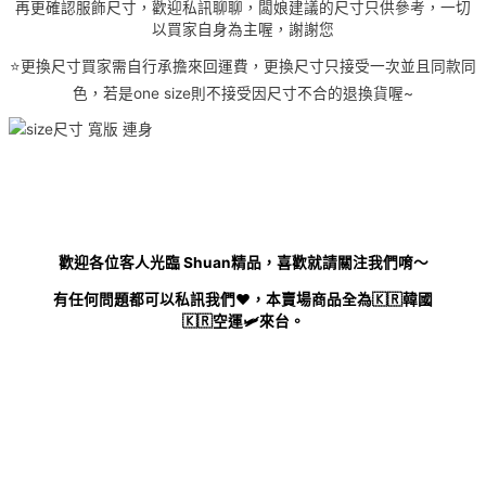
洋
再更確認服飾尺寸，歡迎私訊聊聊，闆娘建議的尺寸只供參考，一切
裝
以買家自身為主喔，謝謝您
黃，
⭐️更換尺寸買家需自行承擔來回運費，更換尺寸只接受一次並且同款同
藍
數
色，若是one size則不接受因尺寸不合的退換貨喔~
量
歡迎各位客人光臨 Shuan精品，喜歡就請關注我們唷～
有任何問題都可以私訊我們❤️，本賣場商品全為🇰🇷韓國
🇰🇷空運🛩來台。