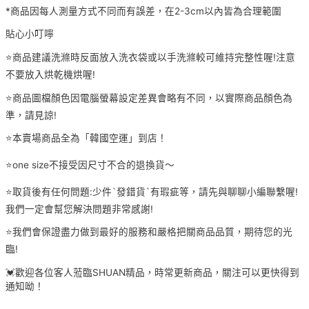
*商品因每人測量方式不同而有誤差，在2-3cm以內皆為合理範圍
貼心小叮嚀
⭐️商品建議洗滌時反面放入洗衣袋或以手洗滌較可維持完整性喔!注意
不要放入烘乾機烘喔!
⭐️商品圖檔顏色因電腦螢幕設定差異會略有不同，以實際商品顏色為
準，請見諒!
⭐️本賣場商品全為「韓國空運」到店！
⭐️one size不接受因尺寸不合的退換貨～
⭐️取貨後有任何問題:少件`發錯貨`有瑕疵等，請先與聊聊小編聯繫喔!
我們一定會幫您解決問題非常感謝!
⭐️我們會保證盡力做到最好的服務和嚴格把關商品品質，期待您的光
臨!
💓歡迎各位客人蒞臨SHUAN精品，時常更新商品，關注可以更快得到
通知呦！