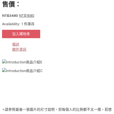
售價：
NT$
3480
NT$
1680
原
目
始
前
Availability:
1 件庫存
價
價
格：
格：
現
加入購物車
NT$3480。
NT$1680。
貨
正
描述
韓
額外資訊
✈️
高
訂
名
媛
氣
質
經
典
小
香
⭐️請參照最後一張圖片的尺寸說明，但每個人的比例都不太一樣，若想
風