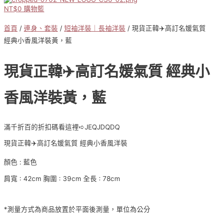
NT$
0
購物籃
首頁
/
連身、套裝
/
短袖洋裝｜長袖洋裝
/ 現貨正韓✈️高訂名媛氣質
經典小香風洋裝黃，藍
現貨正韓✈️高訂名媛氣質 經典小
香風洋裝黃，藍
滿千折百的折扣碼看這裡➪JEQJDQDQ
現貨正韓✈️高訂名媛氣質 經典小香風洋裝
顏色 : 藍色
肩寬 : 42cm 胸圍 : 39cm 全長 : 78cm
*測量方式為商品放置於平面後測量，單位為公分