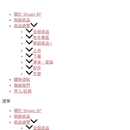
Skip
to
content
關於 Shuan-EF
熱銷商品
商品總覽
全部商品
秋冬專區
熱銷商品⭐
上衣
下著
連身、套裝
配件
外套
購物須知
聯絡我們
登入/註冊
選單
關於 Shuan-EF
熱銷商品
商品總覽
全部商品