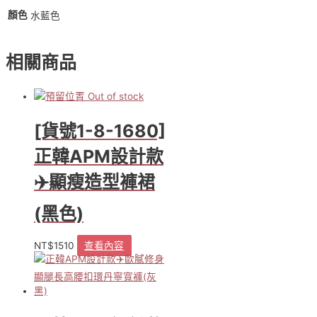
顏色
水藍色
相關商品
Out of stock
[貨號1-8-1680]
正韓APM設計款
✈️顯瘦造型褲裙
(黑色)
NT$
1510
查看內容