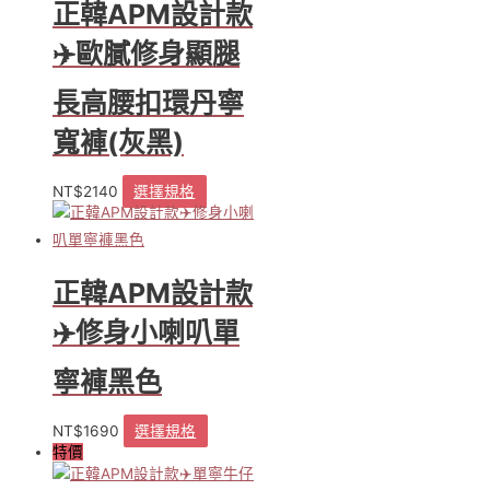
正韓APM設計款
✈️歐膩修身顯腿
長高腰扣環丹寧
寬褲(灰黑)
NT$
2140
選擇規格
此
產
品
有
多
正韓APM設計款
種
款
✈️修身小喇叭單
式。
可
寧褲黑色
在
產
NT$
1690
選擇規格
此
品
特價
產
頁
品
面