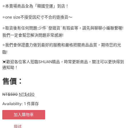
⭐️本賣場商品全為「韓國空運」到店！
⭐️one size不接受因尺寸不合的退換貨～
⭐️取貨後有任何問題:少件`發錯貨`有瑕疵等，請先與聊聊小編聯繫喔!
我們一定會幫您解決問題非常感謝!
⭐️我們會保證盡力做到最好的服務和嚴格把關商品品質，期待您的光
臨!
💓歡迎各位客人蒞臨SHUAN精品，時常更新商品，關注可以更快得到
通知呦！
售價：
NT$
590
NT$
490
原
目
始
前
Availability:
1 件庫存
價
價
格：
格：
正
加入購物車
NT$590。
NT$490。
韓
APM
描述