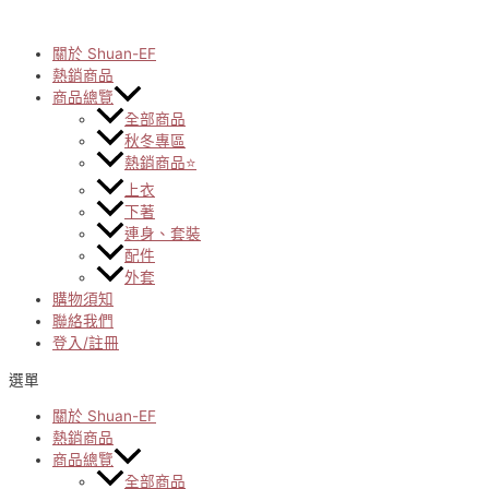
Skip
to
content
關於 Shuan-EF
熱銷商品
商品總覽
全部商品
秋冬專區
熱銷商品⭐
上衣
下著
連身、套裝
配件
外套
購物須知
聯絡我們
登入/註冊
選單
關於 Shuan-EF
熱銷商品
商品總覽
全部商品