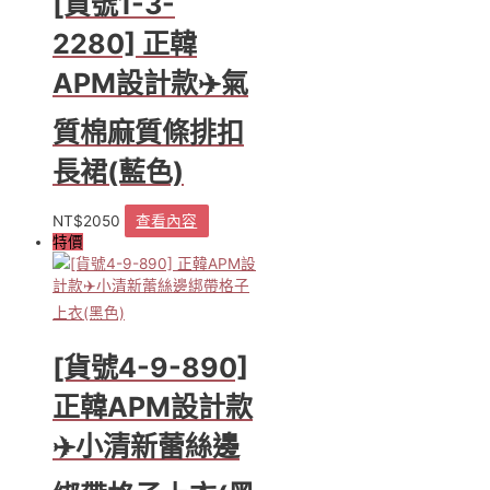
[貨號1-3-
2280] 正韓
APM設計款✈️氣
質棉麻質條排扣
長裙(藍色)
NT$
2050
查看內容
特價
[貨號4-9-890]
正韓APM設計款
✈️小清新蕾絲邊