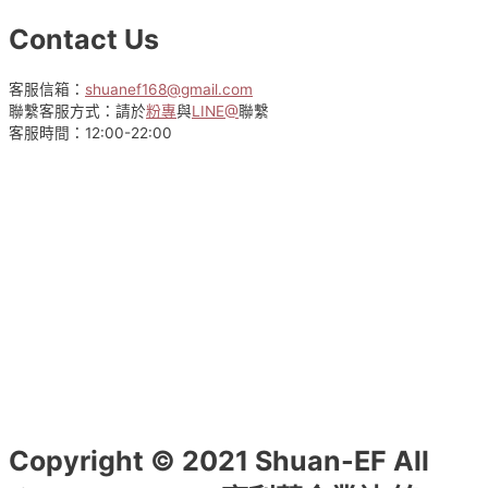
有
多
Contact Us
種
款
式。
客服信箱：
shuanef168@gmail.com
可
聯繫客服方式：請於
粉專
與
LINE@
聯繫
在
客服時間：12:00-22:00
產
品
頁
面
選
擇
選
項
Copyright © 2021 Shuan-EF All