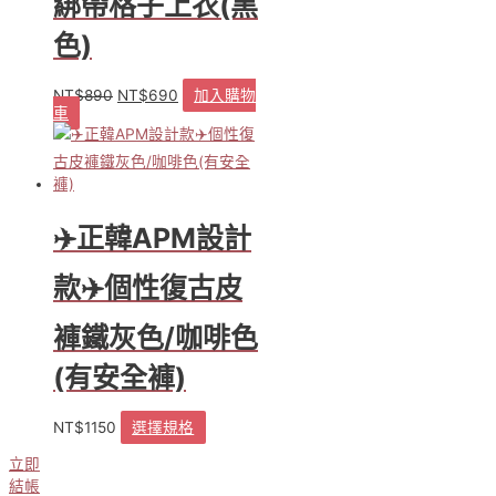
綁帶格子上衣(黑
色)
NT$
890
NT$
690
加入購物
原
目
車
始
前
價
價
格：
格：
NT$890。
NT$690。
✈️正韓APM設計
款✈️個性復古皮
褲鐵灰色/咖啡色
(有安全褲)
NT$
1150
選擇規格
此
產
立即
品
結帳