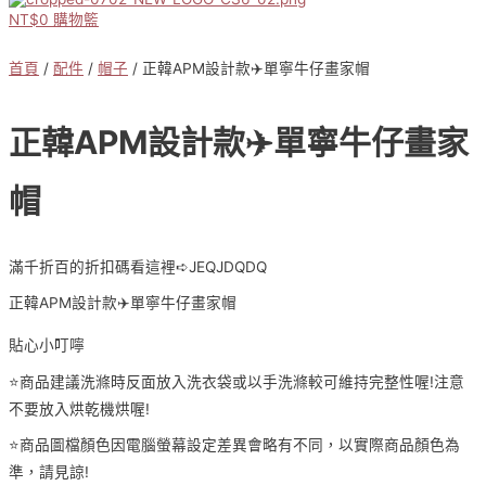
NT$
0
購物籃
首頁
/
配件
/
帽子
/ 正韓APM設計款✈️單寧牛仔畫家帽
正韓APM設計款✈️單寧牛仔畫家
帽
滿千折百的折扣碼看這裡➪JEQJDQDQ
正韓APM設計款✈️單寧牛仔畫家帽
貼心小叮嚀
⭐️商品建議洗滌時反面放入洗衣袋或以手洗滌較可維持完整性喔!注意
不要放入烘乾機烘喔!
⭐️商品圖檔顏色因電腦螢幕設定差異會略有不同，以實際商品顏色為
準，請見諒!