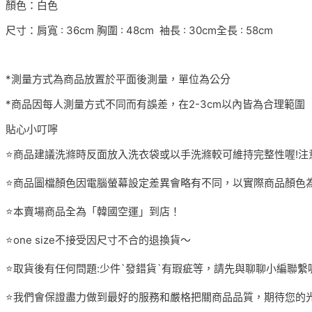
顏色：白色
尺寸：肩寬 : 36cm 胸圍 : 48cm 袖長 : 30cm全長 : 58cm
*測量方式為商品放置於平面後測量，單位為公分
*商品因每人測量方式不同而有誤差，在2-3cm以內皆為合理範圍
貼心小叮嚀
⭐️商品建議洗滌時反面放入洗衣袋或以手洗滌較可維持完整性喔!注
⭐️商品圖檔顏色因電腦螢幕設定差異會略有不同，以實際商品顏色為
⭐️本賣場商品全為「韓國空運」到店！
⭐️one size不接受因尺寸不合的退換貨～
⭐️取貨後有任何問題:少件`發錯貨`有瑕疵等，請先與聊聊小編聯繫
⭐️我們會保證盡力做到最好的服務和嚴格把關商品品質，期待您的光