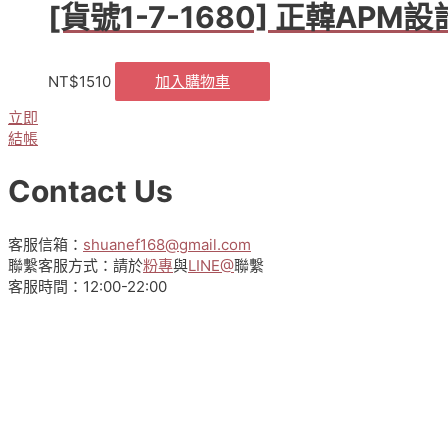
[貨號1-7-1680] 正韓AP
多
種
款
式。
NT$
1510
加入購物車
可
立即
在
結帳
產
品
Contact Us
頁
面
選
客服信箱：
shuanef168@gmail.com
擇
聯繫客服方式：請於
粉專
與
LINE@
聯繫
選
客服時間：12:00-22:00
項