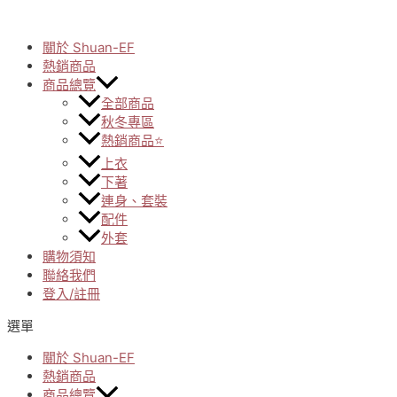
Skip
to
關於 Shuan-EF
content
熱銷商品
商品總覽
全部商品
秋冬專區
熱銷商品⭐
上衣
下著
連身、套裝
配件
外套
購物須知
聯絡我們
登入/註冊
選單
關於 Shuan-EF
熱銷商品
商品總覽