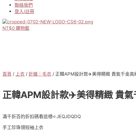
聯絡我們
登入/註冊
NT$
0
購物籃
首頁
/
上衣
/
針織｜毛衣
/ 正韓APM設計款✈️美得精緻 貴氣千金
正韓APM設計款✈️美得精緻 貴
滿千折百的折扣碼看這裡➪JEQJDQDQ
手工珍珠領短袖上衣