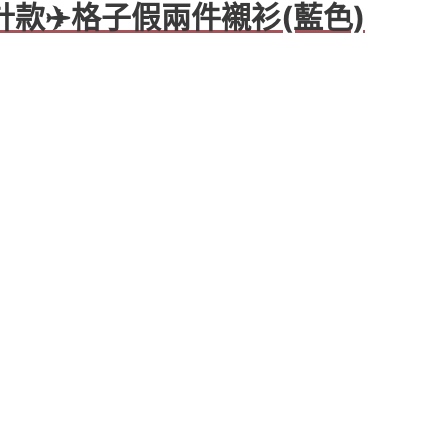
M設計款✈️格子假兩件襯衫(藍色)