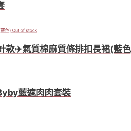
套
Out of stock
M設計款✈️氣質棉麻質條排扣長裙(藍色
️Byby藍遮肉肉套裝