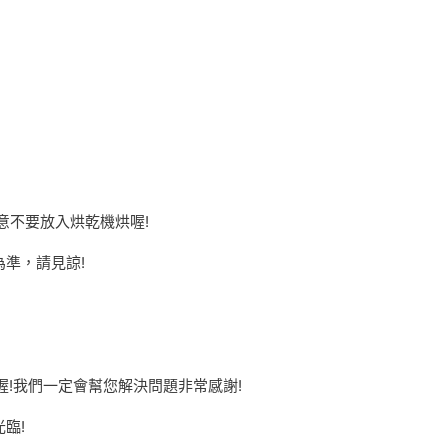
意不要放入烘乾機烘喔!
準，請見諒!
喔!我們一定會幫您解決問題非常感謝!
臨!