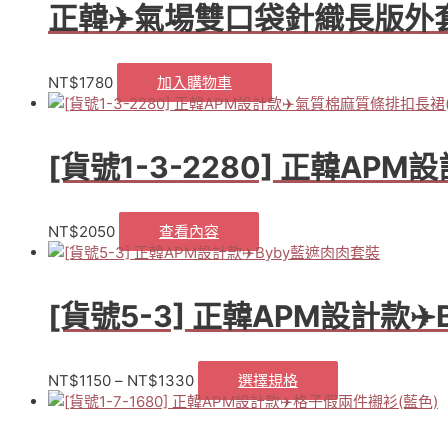
氣
正韓✈️氣場雙口袋針織長版外
千
金
高
NT$
1780
加入購物車
級
手
工
珍
[貨號1-3-2280] 正韓AP
珠
領
短
NT$
2050
查看內容
袖
上
衣
(白
[貨號5-3] 正韓APM設計款✈
色)
數
量
NT$
1150
–
NT$
1330
選擇規格
此
產
品
有