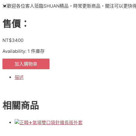
💓歡迎各位客人蒞臨SHUAN精品，時常更新商品，關注可以更快
售價：
NT$
3400
Availability:
1 件庫存
正
加入購物車
韓
APM
描述
設
計
款
✈️
相關商品
美
得
精
緻
貴