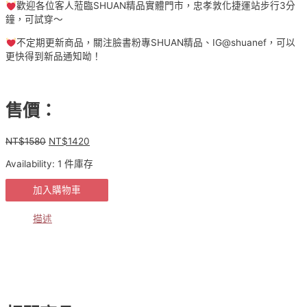
歡迎各位客人蒞臨SHUAN精品實體門市，忠孝敦化捷運站步行3分
鐘，可試穿～
不定期更新商品，關注臉書粉專SHUAN精品、IG@shuanef，可以
更快得到新品通知呦！
售價：
NT$
1580
NT$
1420
原
目
始
前
Availability:
1 件庫存
價
價
格：
格：
【貨
加入購物車
NT$1580。
NT$1420。
號
0-
描述
2-
1580】
正
韓
✈️
翻
領