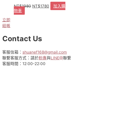
NT$
1980
NT$
1780
加入購
原
目
物車
始
前
價
價
立即
格：
格：
結帳
NT$1980。
NT$1780。
Contact Us
客服信箱：
shuanef168@gmail.com
聯繫客服方式：請於
粉專
與
LINE@
聯繫
客服時間：12:00-22:00