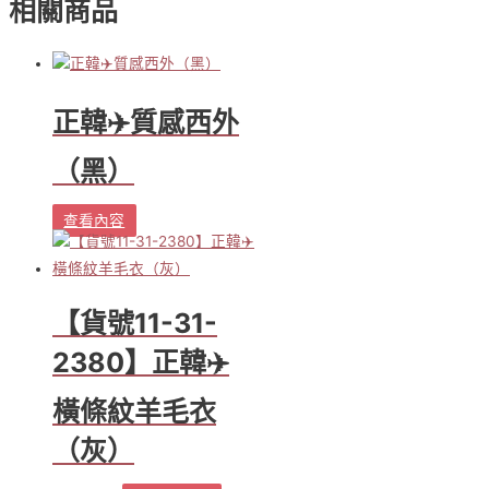
相關商品
鈕
扣
針
織
衫
正韓✈️質感西外
（灰）
數
（黑）
量
查看內容
【貨號11-31-
2380】正韓✈️
橫條紋羊毛衣
（灰）