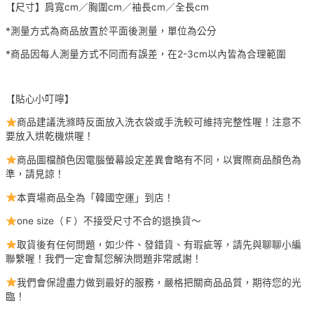
【尺寸】肩寬cm／胸圍cm／袖長cm／全長cm
*測量方式為商品放置於平面後測量，單位為公分
*商品因每人測量方式不同而有誤差，在2-3cm以內皆為合理範圍
【貼心小叮嚀】
商品建議洗滌時反面放入洗衣袋或手洗較可維持完整性喔！注意不
要放入烘乾機烘喔！
商品圖檔顏色因電腦螢幕設定差異會略有不同，以實際商品顏色為
準，請見諒！
本賣場商品全為「韓國空運」到店！
one size（Ｆ）不接受尺寸不合的退換貨～
取貨後有任何問題，如少件、發錯貨、有瑕疵等，請先與聊聊小編
聯繫喔！我們一定會幫您解決問題非常感謝！
我們會保證盡力做到最好的服務，嚴格把關商品品質，期待您的光
臨！