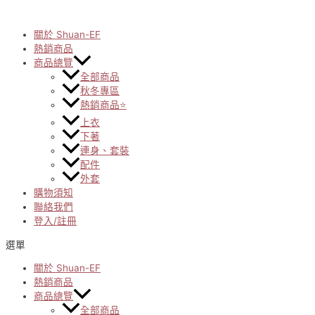
Skip
to
content
關於 Shuan-EF
熱銷商品
商品總覽
全部商品
秋冬專區
熱銷商品⭐
上衣
下著
連身、套裝
配件
外套
購物須知
聯絡我們
登入/註冊
選單
關於 Shuan-EF
熱銷商品
商品總覽
全部商品