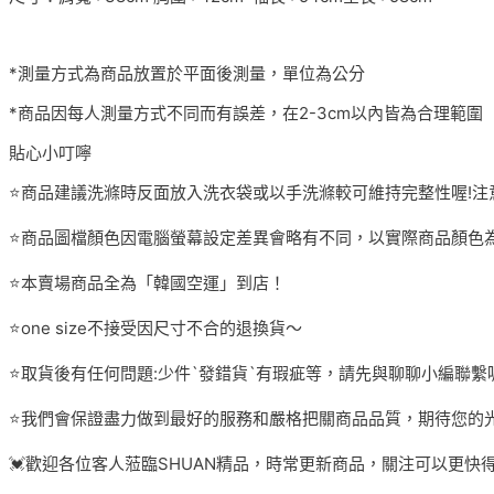
*測量方式為商品放置於平面後測量，單位為公分
*商品因每人測量方式不同而有誤差，在2-3cm以內皆為合理範圍
貼心小叮嚀
⭐️商品建議洗滌時反面放入洗衣袋或以手洗滌較可維持完整性喔!注
⭐️商品圖檔顏色因電腦螢幕設定差異會略有不同，以實際商品顏色為
⭐️本賣場商品全為「韓國空運」到店！
⭐️one size不接受因尺寸不合的退換貨～
⭐️取貨後有任何問題:少件`發錯貨`有瑕疵等，請先與聊聊小編聯繫
⭐️我們會保證盡力做到最好的服務和嚴格把關商品品質，期待您的光
💓歡迎各位客人蒞臨SHUAN精品，時常更新商品，關注可以更快