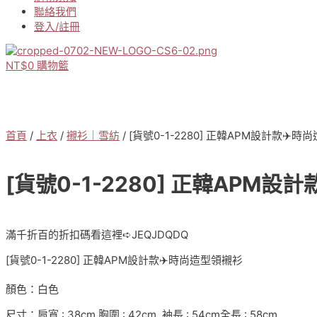
聯絡我們
登入/註冊
NT$
0
購物籃
首頁
/
上衣
/
襯衫｜雪紡
/ [貨號0-1-2280] 正韓APM設計款✈️
[貨號0-1-2280] 正韓APM
滿千折百的折扣碼看這裡➪JEQJDQDQ
[貨號0-1-2280] 正韓APM設計款✈️時尚造型領襯衫
顏色：白色
尺寸：肩寬 : 38cm 胸圍 : 42cm 袖長 : 54cm全長 : 58cm