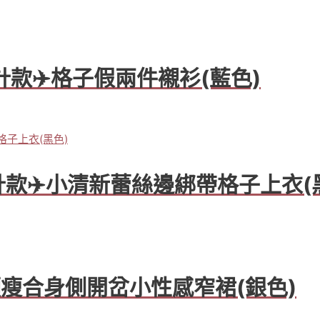
M設計款✈️格子假兩件襯衫(藍色)
M設計款✈️小清新蕾絲邊綁帶格子上衣(
顯瘦合身側開岔小性感窄裙(銀色)