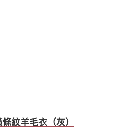
✈️橫條紋羊毛衣（灰）