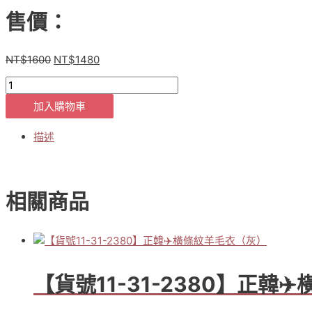
售價：
NT$
1600
NT$
1480
原
目
始
前
[貨
價
價
號
格：
格：
加入購物車
0-
NT$1600。
NT$1480。
1-
描述
2280]
正
韓
APM
相關商品
設
計
款
✈️
時
尚
【貨號11-31-2380】正韓
造
型