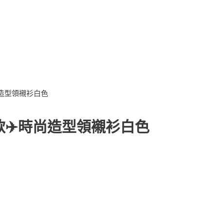
時尚造型領襯衫白色
設計款✈️時尚造型領襯衫白色