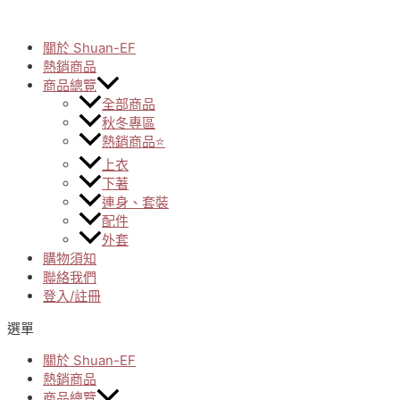
Skip
to
關於 Shuan-EF
content
熱銷商品
商品總覽
全部商品
秋冬專區
熱銷商品⭐
上衣
下著
連身、套裝
配件
外套
購物須知
聯絡我們
登入/註冊
選單
關於 Shuan-EF
熱銷商品
商品總覽