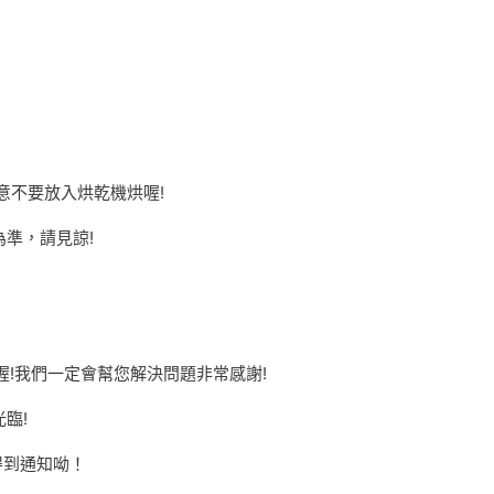
意不要放入烘乾機烘喔!
準，請見諒!
喔!我們一定會幫您解決問題非常感謝!
臨!
得到通知呦！