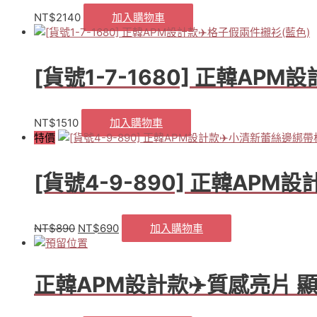
領
NT$
2140
加入購物車
襯
衫
白
色
[貨號1-7-1680] 正韓AP
數
量
NT$
1510
加入購物車
特價
[貨號4-9-890] 正韓AP
NT$
890
NT$
690
加入購物車
原
目
始
前
價
價
格：
格：
正韓APM設計款✈️質感亮片 
NT$890。
NT$690。