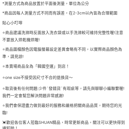
*測量方式為商品放置於平面後測量，單位為公分
*商品因每人測量方式不同而有誤差，在2-3cm以內皆為合理範圍
貼心小叮嚀
⭐️商品建議洗滌時反面放入洗衣袋或以手洗滌較可維持完整性喔!注意
不要放入烘乾機烘喔!
⭐️商品圖檔顏色因電腦螢幕設定差異會略有不同，以實際商品顏色為
準，請見諒!
⭐️本賣場商品全為「韓國空運」到店！
⭐️one size不接受因尺寸不合的退換貨～
⭐️取貨後有任何問題:少件`發錯貨`有瑕疵等，請先與聊聊小編聯繫喔!
我們一定會幫您解決問題非常感謝!
⭐️我們會保證盡力做到最好的服務和嚴格把關商品品質，期待您的光
臨!
💓歡迎各位客人蒞臨SHUAN精品，時常更新商品，關注可以更快得到
通知呦！