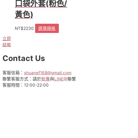
口袋外套(粉色/
黃色)
NT$
2230
選擇規格
此
產
立即
品
結帳
有
多
Contact Us
種
款
式。
客服信箱：
shuanef168@gmail.com
可
聯繫客服方式：請於
粉專
與
LINE@
聯繫
在
客服時間：12:00-22:00
產
品
頁
面
選
擇
選
項