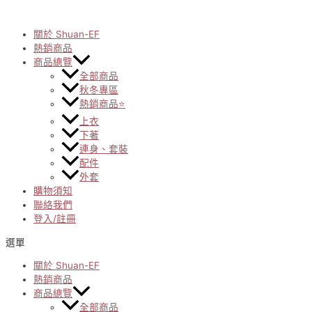
Skip
to
content
關於 Shuan-EF
熱銷商品
商品總覽
全部商品
秋冬專區
熱銷商品⭐
上衣
下著
連身、套裝
配件
外套
購物須知
聯絡我們
登入/註冊
選單
關於 Shuan-EF
熱銷商品
商品總覽
全部商品