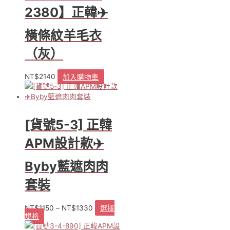
衣
2380】正韓✈️
(杏
色)
橫條紋羊毛衣
數
量
（灰）
NT$
2140
加入購物車
[貨號5-3] 正韓
APM設計款✈️
Byby藍遮肉肉
套裝
NT$
1150
–
NT$
1330
選擇
規格
此
產