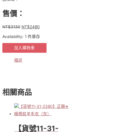
售價：
NT$
3130
NT$
2480
原
目
始
前
Availability:
1 件庫存
價
價
格：
格：
正
加入購物車
NT$3130。
NT$2480。
韓
APM
描述
設
計
款
✈️
溫
相關商品
柔
系
氣
質
羊
絨
【貨號11-31-
大