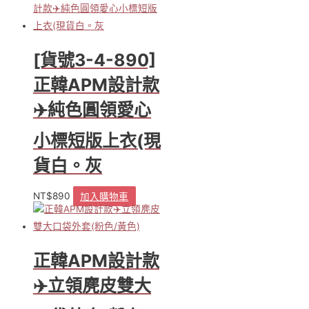
品
有
多
種
[貨號3-4-890]
款
式。
正韓APM設計款
可
✈️純色圓領愛心
在
產
品
小標短版上衣(現
頁
貨白。灰
面
選
擇
NT$
890
加入購物車
選
項
正韓APM設計款
✈️立領麂皮雙大