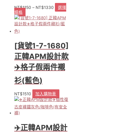
NT$
1150
–
NT$
1330
選擇
規格
此
產
品
有
多
種
[貨號1-7-1680]
款
式。
正韓APM設計款
可
✈️格子假兩件襯
在
產
品
衫(藍色)
頁
面
NT$
1510
加入購物車
選
擇
選
項
✈️正韓APM設計