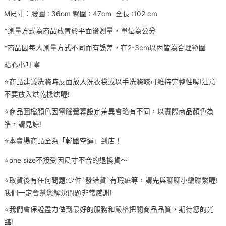
M尺寸：腰圍 : 36cm 臀圍 : 47cm 全長 :102 cm
*測量方式為商品放置於平面後測量，單位為公分
*商品因每人測量方式不同而有誤差，在2-3cm以內皆為合理範圍
貼心小叮嚀
⭐️商品建議洗滌時反面放入洗衣袋或以手洗滌較可維持完整性喔!注意
不要放入烘乾機烘喔!
⭐️商品圖檔顏色因電腦螢幕設定差異會略有不同，以實際商品顏色為
準，請見諒!
⭐️本賣場商品全為「韓國空運」到店！
⭐️one size不接受因尺寸不合的退換貨～
⭐️取貨後有任何問題:少件`發錯貨`有瑕疵等，請先與聊聊小編聯繫喔!
我們一定會幫您解決問題非常感謝!
⭐️我們會保證盡力做到最好的服務和嚴格把關商品品質，期待您的光
臨!