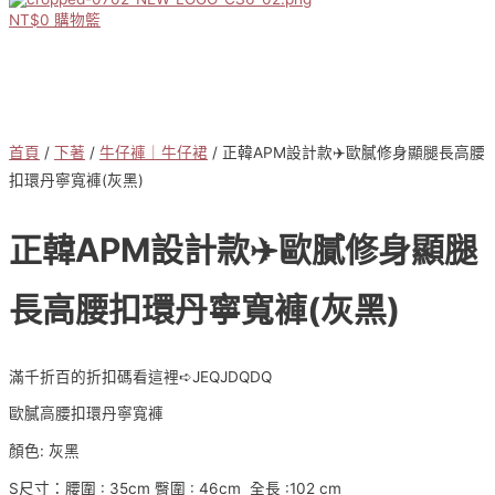
NT$
0
購物籃
首頁
/
下著
/
牛仔褲｜牛仔裙
/ 正韓APM設計款✈️歐膩修身顯腿長高腰
扣環丹寧寬褲(灰黑)
正韓APM設計款✈️歐膩修身顯腿
長高腰扣環丹寧寬褲(灰黑)
滿千折百的折扣碼看這裡➪JEQJDQDQ
歐膩高腰扣環丹寧寬褲
顏色: 灰黑
S尺寸：腰圍 : 35cm 臀圍 : 46cm 全長 :102 cm