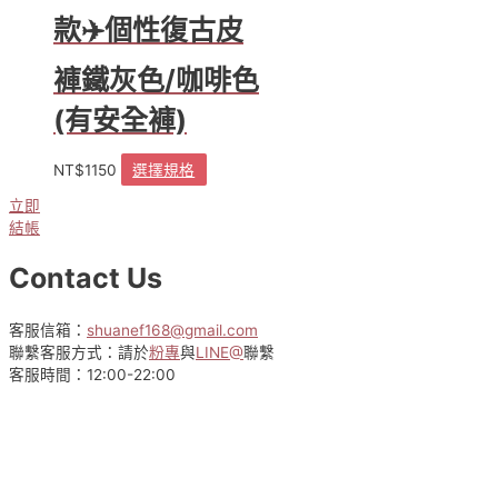
款✈️個性復古皮
褲鐵灰色/咖啡色
(有安全褲)
NT$
1150
選擇規格
此
產
立即
品
結帳
有
多
Contact Us
種
款
式。
客服信箱：
shuanef168@gmail.com
可
聯繫客服方式：請於
粉專
與
LINE@
聯繫
在
客服時間：12:00-22:00
產
品
頁
面
選