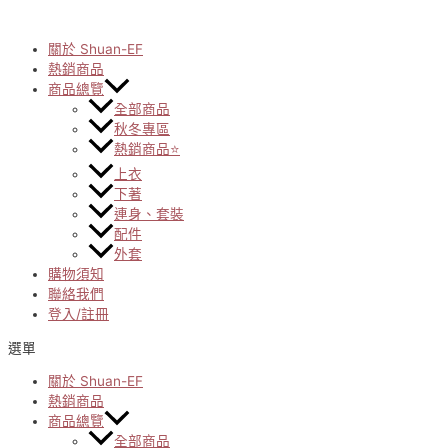
Skip
to
content
關於 Shuan-EF
熱銷商品
商品總覽
全部商品
秋冬專區
熱銷商品⭐
上衣
下著
連身、套裝
配件
外套
購物須知
聯絡我們
登入/註冊
選單
關於 Shuan-EF
熱銷商品
商品總覽
全部商品