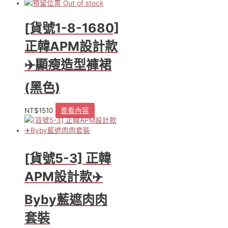
Out of stock
長
高
腰
[貨號1-8-1680]
扣
正韓APM設計款
環
丹
✈️顯瘦造型褲裙
寧
寬
(黑色)
褲
(灰
黑)
NT$
1510
查看內容
數
量
[貨號5-3] 正韓
APM設計款✈️
Byby藍遮肉肉
套裝