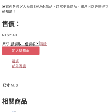
💓歡迎各位客人蒞臨SHUAN精品，時常更新商品，關注可以更快得到
通知呦！
售價：
NT$
2140
尺寸
清除
正
加入購物車
韓
APM
描述
設
額外資訊
計
款
✈️
歐
M, S
尺寸
膩
修
身
相關商品
顯
腿