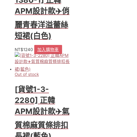
1380-1] 正韓
APM設計款✈️俏
麗青春洋溢蕾絲
短裙(白色)
NT$
1240
加入購物車
Out of stock
[貨號1-3-
2280] 正韓
APM設計款✈️氣
質棉麻質條排扣
長裙(藍色)