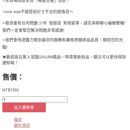
⭐️本賣場商品全為「韓國空運」到店！
⭐️one size不接受因尺寸不合的退換貨～
⭐️取貨後有任何問題:少件`發錯貨`有瑕疵等，請先與聊聊小編聯繫喔!
我們一定會幫您解決問題非常感謝!
⭐️我們會保證盡力做到最好的服務和嚴格把關商品品質，期待您的光
臨!
💓歡迎各位客人蒞臨SHUAN精品，時常更新商品，關注可以更快得到
通知呦！
售價：
NT$
1150
[貨
號
加入購物車
12-
26-
1280]
描述
正
額外資訊