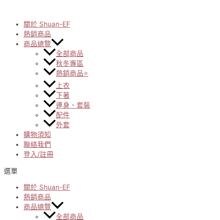
Skip
to
content
關於 Shuan-EF
熱銷商品
商品總覽
全部商品
秋冬專區
熱銷商品⭐
上衣
下著
連身、套裝
配件
外套
購物須知
聯絡我們
登入/註冊
選單
關於 Shuan-EF
熱銷商品
商品總覽
全部商品