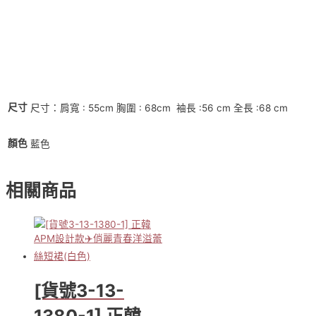
韓
APM
設
計
款
✈️
帥
氣
尺寸
尺寸：肩寬 : 55cm 胸圍 : 68cm 袖長 :56 cm 全長 :68 cm
棉
麻
藍
顏色
藍色
格
襯
衫
相關商品
上
衣
外
套
(灰
藍
色)
[貨號3-13-
數
量