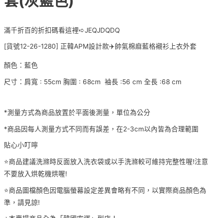
套(灰藍色)
滿千折百的折扣碼看這裡➪JEQJDQDQ
[貨號12-26-1280] 正韓APM設計款✈️帥氣棉麻藍格襯衫上衣外套
顏色：藍色
尺寸：肩寬 : 55cm 胸圍 : 68cm 袖長 :56 cm 全長 :68 cm
*測量方式為商品放置於平面後測量，單位為公分
*商品因每人測量方式不同而有誤差，在2-3cm以內皆為合理範圍
貼心小叮嚀
⭐️商品建議洗滌時反面放入洗衣袋或以手洗滌較可維持完整性喔!注意
不要放入烘乾機烘喔!
⭐️商品圖檔顏色因電腦螢幕設定差異會略有不同，以實際商品顏色為
準，請見諒!