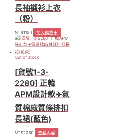
長袖襯衫上衣
（粉）
NT$
1150
加入購物車
Out of stock
[貨號1-3-
2280] 正韓
APM設計款✈️氣
質棉麻質條排扣
長裙(藍色)
NT$
2050
查看內容