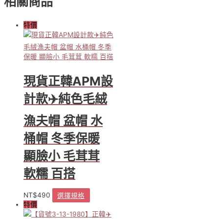
相關商品
特價
現貨正韓APM設
計款✈️純色毛絨
漁夫帽 盆帽 水
桶帽 冬季保暖
顯臉小 毛茸茸
軟糯 百搭
NT$
490
選擇規格
此
特價
產
品