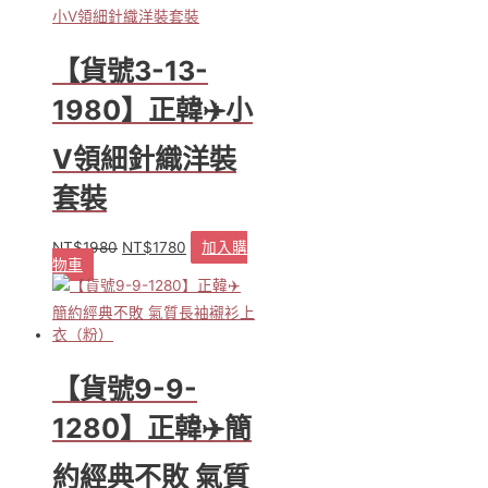
有
多
種
【貨號3-13-
款
式。
1980】正韓✈️小
可
在
V領細針織洋裝
產
品
套裝
頁
面
NT$
1980
NT$
1780
加入購
原
目
選
物車
始
前
擇
價
價
選
格：
格：
項
NT$1980。
NT$1780。
【貨號9-9-
1280】正韓✈️簡
約經典不敗 氣質