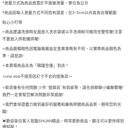
*測量方式為商品放置於平面後測量，單位為公分
*商品因每人測量方式不同而有誤差，在2-3cm以內皆為合理範圍
貼心小叮嚀
⭐️商品建議洗滌時反面放入洗衣袋或以手洗滌較可維持完整性喔!注意
不要放入烘乾機烘喔!
⭐️商品圖檔顏色因電腦螢幕設定差異會略有不同，以實際商品顏色為
準，請見諒!
⭐️本賣場商品全為「韓國空運」到店！
⭐️one size不接受因尺寸不合的退換貨～
⭐️取貨後有任何問題:少件`發錯貨`有瑕疵等，請先與聊聊小編聯繫喔!
我們一定會幫您解決問題非常感謝!
⭐️我們會保證盡力做到最好的服務和嚴格把關商品品質，期待您的光
臨!
💓歡迎各位客人蒞臨SHUAN精品，時常更新商品，關注可以更快得到
通知呦！