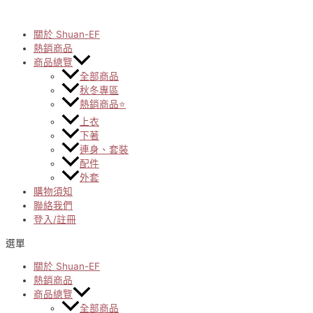
Skip
to
content
關於 Shuan-EF
熱銷商品
商品總覽
全部商品
秋冬專區
熱銷商品⭐
上衣
下著
連身、套裝
配件
外套
購物須知
聯絡我們
登入/註冊
選單
關於 Shuan-EF
熱銷商品
商品總覽
全部商品