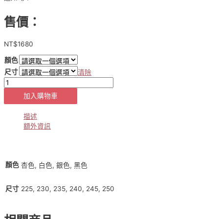
售價：
NT$
1680
顏色
尺寸
清除
現
貨
加入購物車
正
韓
描述
✈️
額外資訊
軟
皮
細
跟
顏色
杏色, 白色, 銀色, 黑色
尖
頭
225, 230, 235, 240, 245, 250
尺寸
鞋
數
量