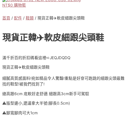
NT$
0
購物籃
首頁
/
配件
/
鞋類
/ 現貨正韓✈️軟皮細跟尖頭鞋
現貨正韓✈️軟皮細跟尖頭鞋
滿千折百的折扣碼看這裡➪JEQJDQDQ
現貨正韓✈️軟皮細跟尖頭鞋
細膩高質感面料!宛如精品令人驚豔!重點是好穿可跑跳的細跟尖頭最難
找的鞋型!被我們找到了!
總高跟6cm 底軟好走舒適 細跟高3cm新手可駕馭
⚠️版型邊小,建議拿大半號(腳長0.5cm)
⚠️腳寬腳肉可大1cm