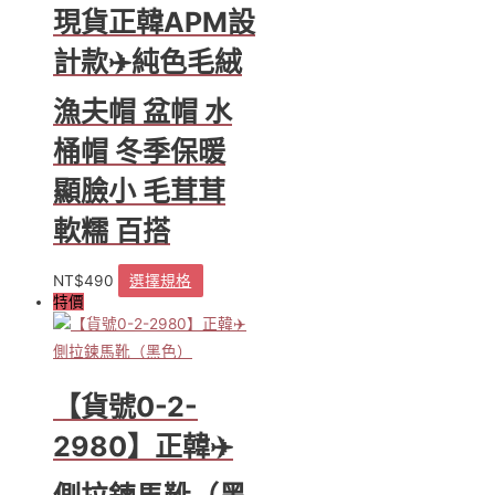
現貨正韓APM設
灰
格
計款✈️純色毛絨
紋）
數
漁夫帽 盆帽 水
量
桶帽 冬季保暖
顯臉小 毛茸茸
軟糯 百搭
NT$
490
選擇規格
此
特價
產
品
有
多
種
【貨號0-2-
款
式。
2980】正韓✈️
可
在