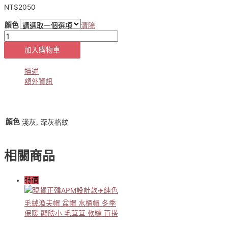
NT$
2050
顏色
清除
【貨
號
加入購物車
4-
15-
描述
2280】
額外資訊
正
韓
✈️
高
顏色
淺灰, 深灰格紋
級
羊
毛
相關商品
百
褶
短
特價
裙
（淺
灰
／
深