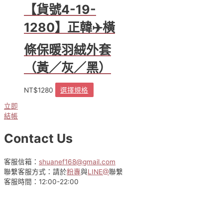
【貨號4-19-
1280】正韓✈️橫
條保暖羽絨外套
（黃／灰／黑）
NT$
1280
選擇規格
此
產
立即
品
結帳
有
多
Contact Us
種
款
式。
客服信箱：
shuanef168@gmail.com
可
聯繫客服方式：請於
粉專
與
LINE@
聯繫
在
客服時間：12:00-22:00
產
品
頁
面