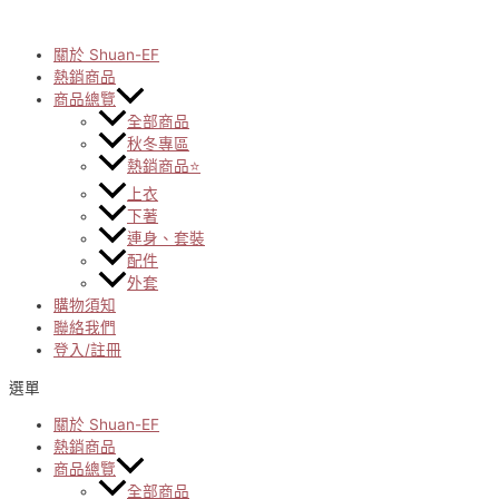
Skip
to
content
關於 Shuan-EF
熱銷商品
商品總覽
全部商品
秋冬專區
熱銷商品⭐
上衣
下著
連身、套裝
配件
外套
購物須知
聯絡我們
登入/註冊
選單
關於 Shuan-EF
熱銷商品
商品總覽
全部商品