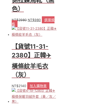
側拉鍊馬靴（黑
產
品
色）
頁
面
NT$
2980
NT$
980
選擇規
原
目
選
格
此
始
前
擇
產
價
價
選
品
格：
格：
項
有
NT$2980。
NT$980。
多
【貨號11-31-
種
款
2380】正韓✈️
式。
可
橫條紋羊毛衣
在
產
（灰）
品
頁
NT$
2140
加入購物車
面
選
擇
選
項