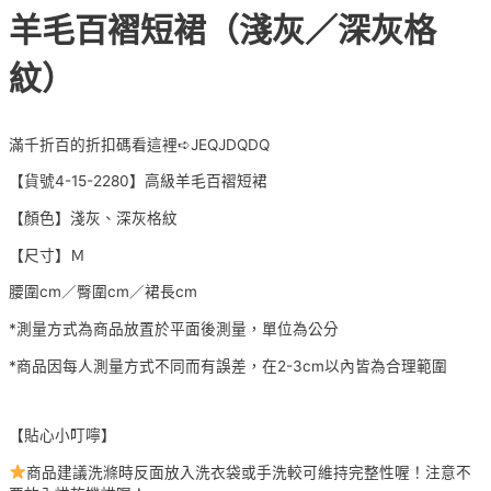
羊毛百褶短裙（淺灰／深灰格
紋）
滿千折百的折扣碼看這裡➪JEQJDQDQ
【貨號4-15-2280】高級羊毛百褶短裙
【顏色】淺灰、深灰格紋
【尺寸】Ｍ
腰圍cm／臀圍cm／裙長cm
*測量方式為商品放置於平面後測量，單位為公分
*商品因每人測量方式不同而有誤差，在2-3cm以內皆為合理範圍
【貼心小叮嚀】
商品建議洗滌時反面放入洗衣袋或手洗較可維持完整性喔！注意不