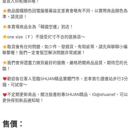
要放入烘乾機烘喔！
商品圖檔顏色因電腦螢幕設定差異會略有不同，以實際商品顏色為
準，請見諒！
本賣場商品全為「韓國空運」到店！
one size（Ｆ）不接受尺寸不合的退換貨～
取貨後有任何問題，如少件、發錯貨、有瑕疵等，請先與聊聊小編
聯繫喔！我們一定會幫您解決問題非常感謝！
我們會保證盡力做到最好的服務，嚴格把關商品品質，期待您的光
臨！
歡迎各位客人蒞臨SHUAN精品實體門市，忠孝敦化捷運站步行3分
鐘，可試穿～
不定期更新商品，關注臉書粉專SHUAN精品、IG@shuanef，可以
更快得到新品通知呦！
售價：