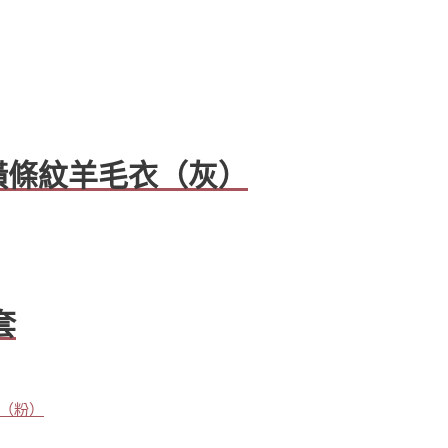
✈️橫條紋羊毛衣（灰）
套