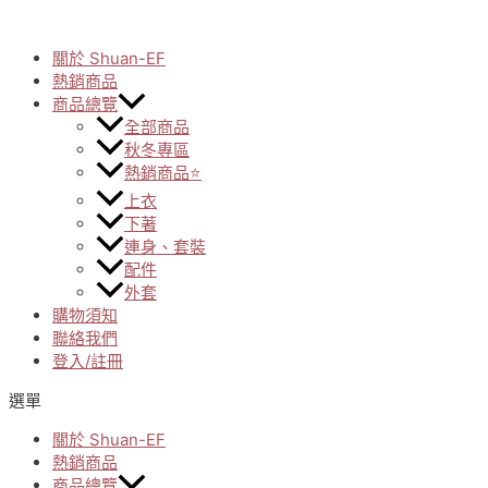
Skip
to
關於 Shuan-EF
content
熱銷商品
商品總覽
全部商品
秋冬專區
熱銷商品⭐
上衣
下著
連身、套裝
配件
外套
購物須知
聯絡我們
登入/註冊
選單
關於 Shuan-EF
熱銷商品
商品總覽