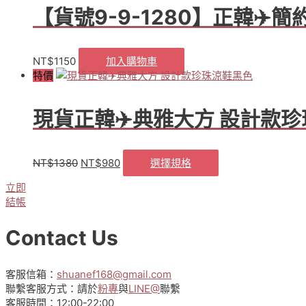
【貨號9-9-1280】正韓✈
NT$
1150
加入購物車
特價
現貨正韓✈️典雅大方 設計款
NT$
1380
NT$
980
選擇規格
原
目
此
始
前
產
立即
價
價
品
結帳
格：
格：
有
NT$1380。
NT$980。
多
Contact Us
種
款
式。
客服信箱：
shuanef168@gmail.com
可
聯繫客服方式：請於
粉專
與
LINE@
聯繫
在
客服時間：12:00-22:00