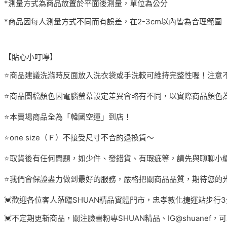
*測量方式為商品放置於平面後測量，單位為公分
*商品因每人測量方式不同而有誤差，在2-3cm以內皆為合理範圍
【貼心小叮嚀】
⭐️商品建議洗滌時反面放入洗衣袋或手洗較可維持完整性喔！注意
⭐️商品圖檔顏色因電腦螢幕設定差異會略有不同，以實際商品顏色
⭐️本賣場商品全為「韓國空運」到店！
⭐️one size（Ｆ）不接受尺寸不合的退換貨～
⭐️取貨後有任何問題，如少件、發錯貨、有瑕疵等，請先與聊聊小
⭐️我們會保證盡力做到最好的服務，嚴格把關商品品質，期待您的
💓歡迎各位客人蒞臨SHUAN精品實體門市，忠孝敦化捷運站步行
💓不定期更新商品，關注臉書粉專SHUAN精品、IG@shuanef