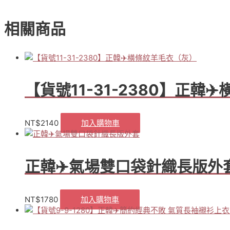
俏
皮
相關商品
可
愛
（米
杏/
咖/
黑）
【貨號11-31-2380】正韓
數
量
NT$
2140
加入購物車
正韓✈️氣場雙口袋針織長版外
NT$
1780
加入購物車