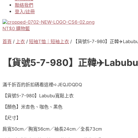
聯絡我們
登入/註冊
NT$
0
購物籃
首頁
/
上衣
/
短袖T恤｜短袖上衣
/ 【貨號5-7-980】正韓✈️La
【貨號5-7-980】正韓✈️Lab
滿千折百的折扣碼看這裡➪JEQJDQDQ
【貨號5-7-980】Labubu寬鬆上衣
【顏色】米杏色、咖色、黑色
【尺寸】
肩寬50cm／胸寬56cm／袖長24cm／全長73cm