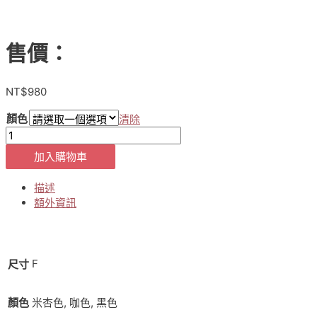
售價：
NT$
980
顏色
清除
【貨
號
加入購物車
5-
7-
描述
980】
額外資訊
正
韓
✈️
Labubu
F
尺寸
寬
鬆
上
顏色
米杏色, 咖色, 黑色
衣