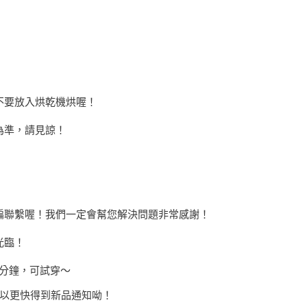
不要放入烘乾機烘喔！
為準，請見諒！
編聯繫喔！我們一定會幫您解決問題非常感謝！
光臨！
3分鐘，可試穿～
，可以更快得到新品通知呦！