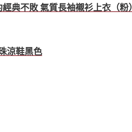
️簡約經典不敗 氣質長袖襯衫上衣（粉
珍珠涼鞋黑色