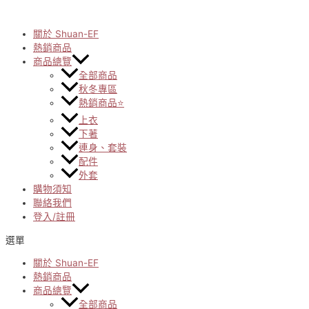
Skip
to
content
關於 Shuan-EF
熱銷商品
商品總覽
全部商品
秋冬專區
熱銷商品⭐
上衣
下著
連身、套裝
配件
外套
購物須知
聯絡我們
登入/註冊
選單
關於 Shuan-EF
熱銷商品
商品總覽
全部商品