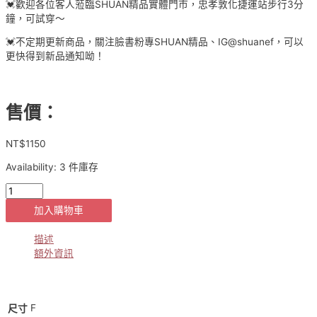
💓歡迎各位客人蒞臨SHUAN精品實體門市，忠孝敦化捷運站步行3分
鐘，可試穿～
💓不定期更新商品，關注臉書粉專SHUAN精品、IG@shuanef，可以
更快得到新品通知呦！
售價：
NT$
1150
Availability:
3 件庫存
【貨
號
加入購物車
5-
9-
描述
1280】
額外資訊
正
韓
✈️
時
F
尺寸
尚