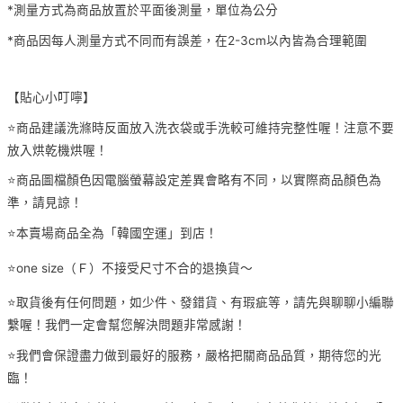
*測量方式為商品放置於平面後測量，單位為公分
*商品因每人測量方式不同而有誤差，在2-3cm以內皆為合理範圍
【貼心小叮嚀】
⭐️商品建議洗滌時反面放入洗衣袋或手洗較可維持完整性喔！注意不要
放入烘乾機烘喔！
⭐️商品圖檔顏色因電腦螢幕設定差異會略有不同，以實際商品顏色為
準，請見諒！
⭐️本賣場商品全為「韓國空運」到店！
⭐️one size（Ｆ）不接受尺寸不合的退換貨～
⭐️取貨後有任何問題，如少件、發錯貨、有瑕疵等，請先與聊聊小編聯
繫喔！我們一定會幫您解決問題非常感謝！
⭐️我們會保證盡力做到最好的服務，嚴格把關商品品質，期待您的光
臨！