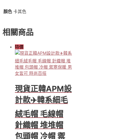
百
搭
顏色
卡其色
流
蘇
相關商品
麂
皮
背
特價
心
（卡
其）
數
量
現貨正韓APM設
計款✈️韓系細毛
絨毛帽 毛線帽
針織帽 堆堆帽
包頭帽 冷帽 禦