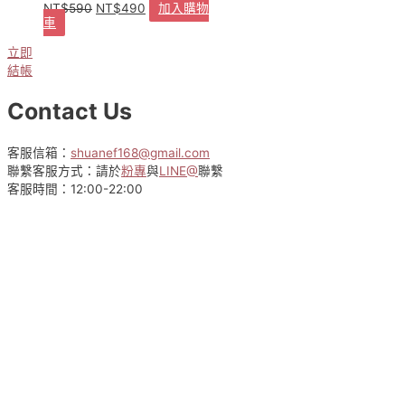
NT$
590
NT$
490
加入購物
原
目
車
始
前
價
價
立即
格：
格：
結帳
NT$590。
NT$490。
Contact Us
客服信箱：
shuanef168@gmail.com
聯繫客服方式：請於
粉專
與
LINE@
聯繫
客服時間：12:00-22:00