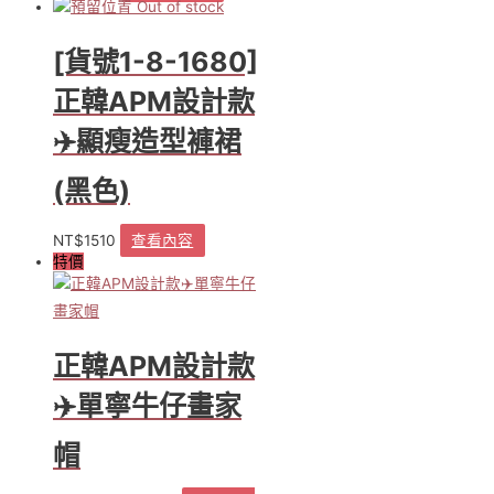
Out of stock
項
[貨號1-8-1680]
正韓APM設計款
✈️顯瘦造型褲裙
(黑色)
NT$
1510
查看內容
特價
正韓APM設計款
✈️單寧牛仔畫家
帽