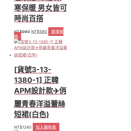
寒保暖 男女皆可
時尚百搭
NT$
990
NT$
590
選擇規
原
目
格
此
始
前
產
價
價
品
格：
格：
有
NT$990。
NT$590。
多
種
[貨號3-13-
款
式。
1380-1] 正韓
可
APM設計款✈️俏
在
產
品
麗青春洋溢蕾絲
頁
短裙(白色)
面
選
擇
NT$
1240
加入購物車
選