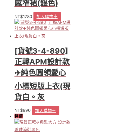
感窄裙(銀色)
在
產
品
NT$
1780
加入購物車
頁
面
選
擇
選
[貨號3-4-890]
項
正韓APM設計款
✈️純色圓領愛心
小標短版上衣(現
貨白。灰
NT$
890
加入購物車
特價