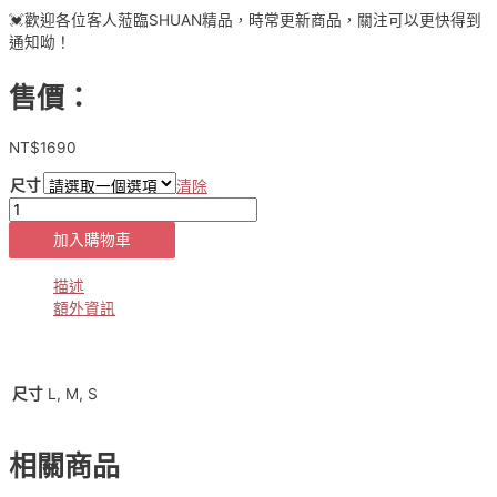
💓歡迎各位客人蒞臨SHUAN精品，時常更新商品，關注可以更快得到
通知呦！
售價：
NT$
1690
尺寸
清除
正
韓
加入購物車
APM
設
描述
計
額外資訊
款
✈️
修
身
L, M, S
尺寸
小
喇
叭
相關商品
單