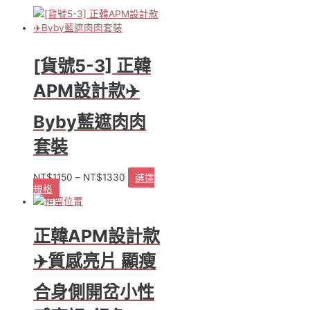
寧
褲
黑
色
數
[貨號5-3] 正韓
量
APM設計款✈️
Byby藍遮肉肉
套裝
NT$
1150
–
NT$
1330
選擇
規格
此
產
品
正韓APM設計款
有
多
✈️質感亮片 顯瘦
種
款
式。
合身側開岔小性
可