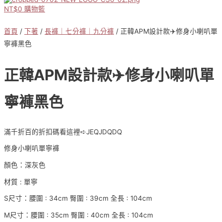
NT$
0
購物籃
首頁
/
下著
/
長褲｜七分褲｜九分褲
/ 正韓APM設計款✈️修身小喇叭單
寧褲黑色
正韓APM設計款✈️修身小喇叭單
寧褲黑色
滿千折百的折扣碼看這裡➪JEQJDQDQ
修身小喇叭單寧褲
顏色：深灰色
材質 : 單寧
S尺寸：腰圍 : 34cm 臀圍 : 39cm 全長 : 104cm
M尺寸：腰圍 : 35cm 臀圍 : 40cm 全長 : 104cm