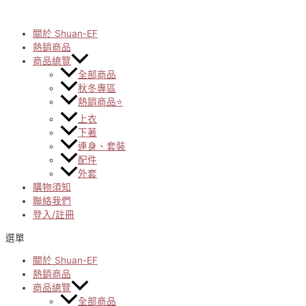
Skip
to
content
關於 Shuan-EF
熱銷商品
商品總覽
全部商品
秋冬專區
熱銷商品⭐
上衣
下著
連身、套裝
配件
外套
購物須知
聯絡我們
登入/註冊
選單
關於 Shuan-EF
熱銷商品
商品總覽
全部商品