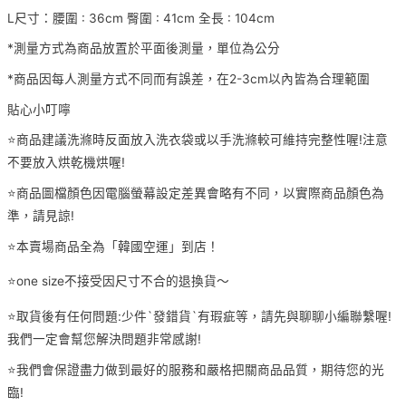
L尺寸：腰圍 : 36cm 臀圍 : 41cm 全長 : 104cm
*測量方式為商品放置於平面後測量，單位為公分
*商品因每人測量方式不同而有誤差，在2-3cm以內皆為合理範圍
貼心小叮嚀
⭐️商品建議洗滌時反面放入洗衣袋或以手洗滌較可維持完整性喔!注意
不要放入烘乾機烘喔!
⭐️商品圖檔顏色因電腦螢幕設定差異會略有不同，以實際商品顏色為
準，請見諒!
⭐️本賣場商品全為「韓國空運」到店！
⭐️one size不接受因尺寸不合的退換貨～
⭐️取貨後有任何問題:少件`發錯貨`有瑕疵等，請先與聊聊小編聯繫喔!
我們一定會幫您解決問題非常感謝!
⭐️我們會保證盡力做到最好的服務和嚴格把關商品品質，期待您的光
臨!