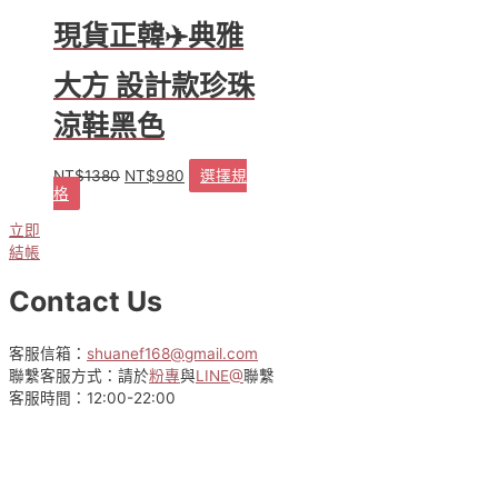
現貨正韓✈️典雅
大方 設計款珍珠
涼鞋黑色
NT$
1380
NT$
980
選擇規
原
目
格
此
始
前
產
價
價
立即
品
格：
格：
結帳
有
NT$1380。
NT$980。
多
Contact Us
種
款
式。
客服信箱：
shuanef168@gmail.com
可
聯繫客服方式：請於
粉專
與
LINE@
聯繫
在
客服時間：12:00-22:00
產
品
頁
面