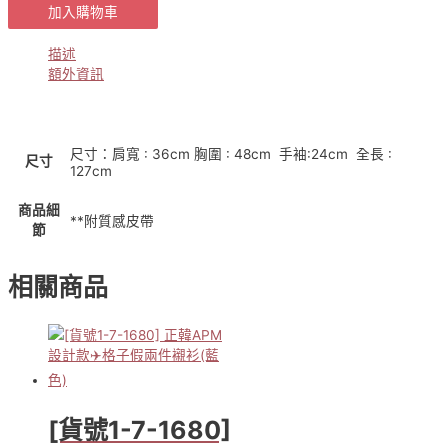
[貨
加入購物車
號
8-
描述
21-
額外資訊
1880]
正
韓
APM
設
尺寸：肩寬 : 36cm 胸圍 : 48cm 手袖:24cm 全長 :
尺寸
計
127cm
款
✈️
商品細
**附質感皮帶
節
清
新
修
相關商品
身
氣
質
棉
麻
直
條
[貨號1-7-1680]
排