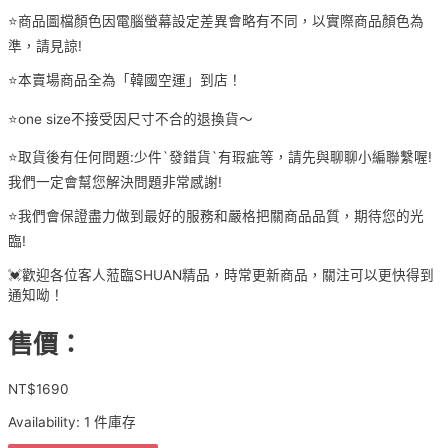
⭐️商品圖檔顏色因電腦螢幕設定差異會略有不同，以實際商品顏色為
準，請見諒!
⭐️本賣場商品全為「韓國空運」到店！
⭐️one size不接受因尺寸不合的退換貨～
⭐️取貨後有任何問題:少件`發錯貨`有瑕疵等，請先與聊聊小編聯繫喔!
我們一定會幫您解決問題非常感謝!
⭐️我們會保證盡力做到最好的服務和嚴格把關商品品質，期待您的光
臨!
💓歡迎各位客人蒞臨SHUAN精品，時常更新商品，關注可以更快得到
通知呦！
售價：
NT$
1690
Availability:
1 件庫存