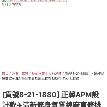
NT$
0
購物籃
首頁
/
連身、套裝
/
短袖洋裝｜長袖洋裝
/ [貨號8-21-1880] 正韓APM
設計款✈️清新修身氣質棉麻直條排扣皮帶洋裝(紅條紋)
[貨號8-21-1880] 正韓APM設
計款✈️清新修身氣質棉麻直條排