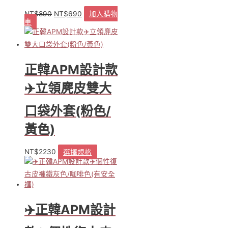
NT$
890
NT$
690
加入購物
原
目
車
始
前
價
價
格：
格：
NT$890。
NT$690。
正韓APM設計款
✈️立領麂皮雙大
口袋外套(粉色/
黃色)
NT$
2230
選擇規格
此
產
品
有
多
種
✈️正韓APM設計
款
式。