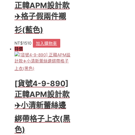
扣
正韓APM設計款
皮
帶
✈️格子假兩件襯
洋
裝
衫(藍色)
(紅
條
NT$
1510
加入購物車
紋)
特價
數
量
[貨號4-9-890]
正韓APM設計款
✈️小清新蕾絲邊
綁帶格子上衣(黑
色)