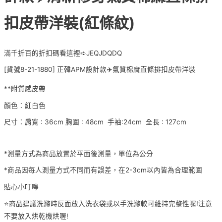
扣皮帶洋裝(紅條紋)
滿千折百的折扣碼看這裡➪JEQJDQDQ
[貨號8-21-1880] 正韓APM設計款✈️氣質棉麻直條排扣皮帶洋裝
**附質感皮帶
顏色：紅白色
尺寸：肩寬 : 36cm 胸圍 : 48cm 手袖:24cm 全長 : 127cm
*測量方式為商品放置於平面後測量，單位為公分
*商品因每人測量方式不同而有誤差，在2-3cm以內皆為合理範圍
貼心小叮嚀
⭐️商品建議洗滌時反面放入洗衣袋或以手洗滌較可維持完整性喔!注意
不要放入烘乾機烘喔!