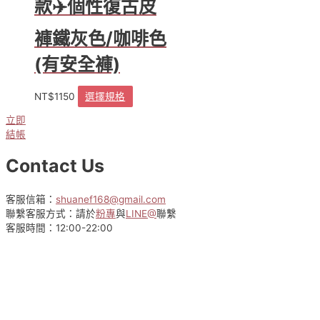
款✈️個性復古皮
可
在
褲鐵灰色/咖啡色
產
品
(有安全褲)
頁
面
選
NT$
1150
選擇規格
此
擇
產
立即
選
品
結帳
項
有
多
Contact Us
種
款
式。
客服信箱：
shuanef168@gmail.com
可
聯繫客服方式：請於
粉專
與
LINE@
聯繫
在
客服時間：12:00-22:00
產
品
頁
面
選
擇