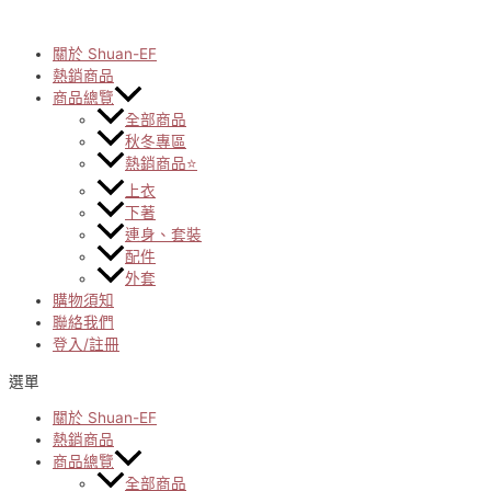
Skip
to
content
關於 Shuan-EF
熱銷商品
商品總覽
全部商品
秋冬專區
熱銷商品⭐
上衣
下著
連身、套裝
配件
外套
購物須知
聯絡我們
登入/註冊
選單
關於 Shuan-EF
熱銷商品
商品總覽
全部商品