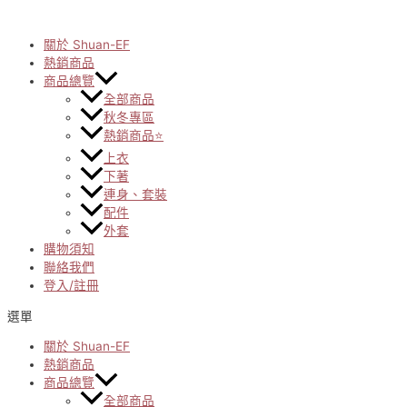
Skip
to
content
關於 Shuan-EF
熱銷商品
商品總覽
全部商品
秋冬專區
熱銷商品⭐
上衣
下著
連身、套裝
配件
外套
購物須知
聯絡我們
登入/註冊
選單
關於 Shuan-EF
熱銷商品
商品總覽
全部商品