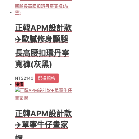
擇
選
項
正韓APM設計款
✈️歐膩修身顯腿
長高腰扣環丹寧
寬褲(灰黑)
NT$
2140
選擇規格
此
特價
產
品
有
多
種
正韓APM設計款
款
式。
✈️單寧牛仔畫家
可
在
帽