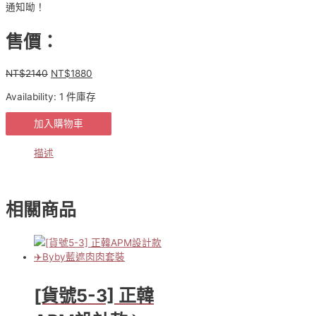
通知呦！
售價：
NT$
2140
NT$
1880
原
目
始
前
Availability:
1 件庫存
價
價
格：
格：
正
加入購物車
NT$2140。
NT$1880。
韓
APM
描述
設
計
款
✈️
相關商品
優
雅
大
方
顯
氣
[貨號5-3] 正韓
質