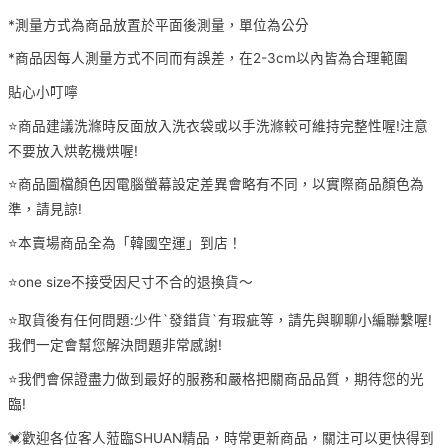
*測量方式為商品放置於平面後測量，單位為公分
*商品因每人測量方式不同而有誤差，在2-3cm以內皆為合理範圍
貼心小叮嚀
⭐️商品建議洗滌時反面放入洗衣袋或以手洗滌較可維持完整性喔!注意
不要放入烘乾機烘喔!
⭐️商品圖檔顏色因電腦螢幕設定差異會略有不同，以實際商品顏色為
準，請見諒!
⭐️本賣場商品全為「韓國空運」到店！
⭐️one size不接受因尺寸不合的退換貨～
⭐️取貨後有任何問題:少件`發錯貨`有瑕疵等，請先與聊聊小編聯繫喔!
我們一定會幫您解決問題非常感謝!
⭐️我們會保證盡力做到最好的服務和嚴格把關商品品質，期待您的光
臨!
💓歡迎各位客人蒞臨SHUAN精品，時常更新商品，關注可以更快得到