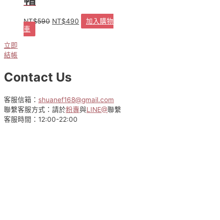
產
品
NT$
590
NT$
490
加入購物
原
目
頁
車
始
前
面
價
價
選
立即
格：
格：
擇
結帳
NT$590。
NT$490。
選
項
Contact Us
客服信箱：
shuanef168@gmail.com
聯繫客服方式：請於
粉專
與
LINE@
聯繫
客服時間：12:00-22:00