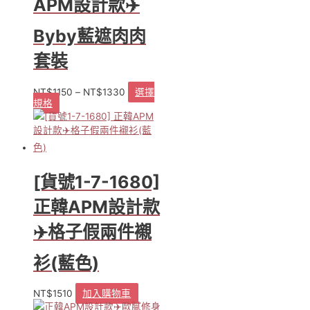
APM設計款✈️
兩
件
式
Byby藍遮肉肉
排
套裝
扣
背
心
NT$
1150
–
NT$
1330
選擇
洋
規格
此
裝
產
數
品
量
有
多
種
[貨號1-7-1680]
款
式。
正韓APM設計款
可
✈️格子假兩件襯
在
產
品
衫(藍色)
頁
面
NT$
1510
加入購物車
選