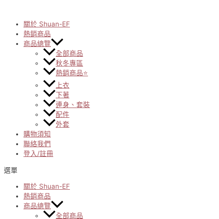
Skip
to
content
關於 Shuan-EF
熱銷商品
商品總覽
全部商品
秋冬專區
熱銷商品⭐
上衣
下著
連身、套裝
配件
外套
購物須知
聯絡我們
登入/註冊
選單
關於 Shuan-EF
熱銷商品
商品總覽
全部商品