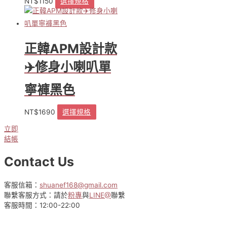
NT$
1150
選擇規格
此
產
品
有
多
正韓APM設計款
種
款
✈️修身小喇叭單
式。
可
寧褲黑色
在
產
NT$
1690
選擇規格
此
品
產
頁
立即
品
面
結帳
有
選
多
擇
Contact Us
種
選
款
項
式。
客服信箱：
shuanef168@gmail.com
可
聯繫客服方式：請於
粉專
與
LINE@
聯繫
在
客服時間：12:00-22:00
產
品