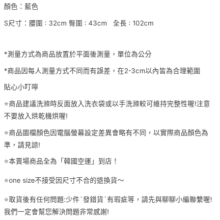
顏色：藍色
S尺寸：腰圍 : 32cm 臀圍 : 43cm 全長 : 102cm
*測量方式為商品放置於平面後測量，單位為公分
*商品因每人測量方式不同而有誤差，在2-3cm以內皆為合理範圍
貼心小叮嚀
⭐️商品建議洗滌時反面放入洗衣袋或以手洗滌較可維持完整性喔!注意
不要放入烘乾機烘喔!
⭐️商品圖檔顏色因電腦螢幕設定差異會略有不同，以實際商品顏色為
準，請見諒!
⭐️本賣場商品全為「韓國空運」到店！
⭐️one size不接受因尺寸不合的退換貨～
⭐️取貨後有任何問題:少件`發錯貨`有瑕疵等，請先與聊聊小編聯繫喔!
我們一定會幫您解決問題非常感謝!