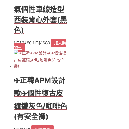
氣個性車線造型
西裝背心外套(黑
色)
NT$
2480
NT$
1680
加入購
原
目
物車
始
前
價
價
格：
格：
NT$2480。
NT$1680。
✈️正韓APM設計
款✈️個性復古皮
褲鐵灰色/咖啡色
(有安全褲)