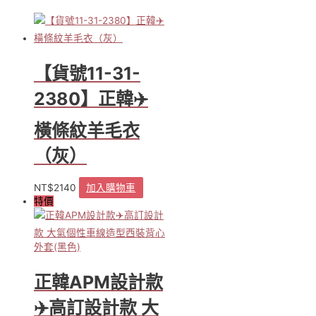
高
腰
修
身
質
【貨號11-31-
感
寬
2380】正韓✈️
褲
(藍
橫條紋羊毛衣
色)
數
（灰）
量
NT$
2140
加入購物車
特價
正韓APM設計款
✈️高訂設計款 大