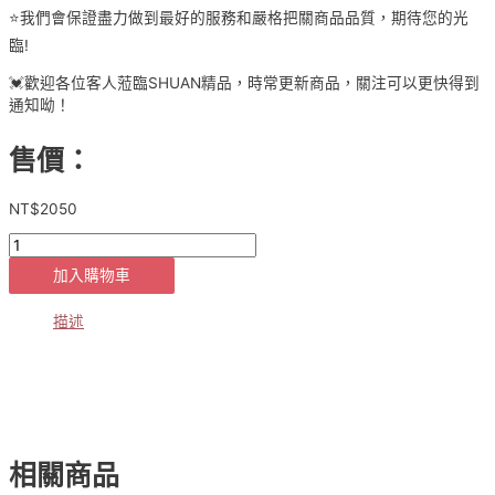
⭐️我們會保證盡力做到最好的服務和嚴格把關商品品質，期待您的光
臨!
💓歡迎各位客人蒞臨SHUAN精品，時常更新商品，關注可以更快得到
通知呦！
售價：
NT$
2050
[貨
號
加入購物車
9-
7-
2280]
描述
正
韓
APM
設
計
款
相關商品
✈️