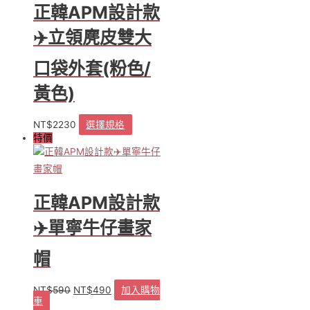
正韓APM設計款
✈️立領麂皮雙大
口袋外套(粉色/
黃色)
NT$
2230
選擇規格
此
特價
產
品
有
多
種
正韓APM設計款
款
式。
✈️單寧牛仔畫家
可
在
帽
產
品
NT$
590
NT$
490
加入購物
原
目
頁
車
始
前
面