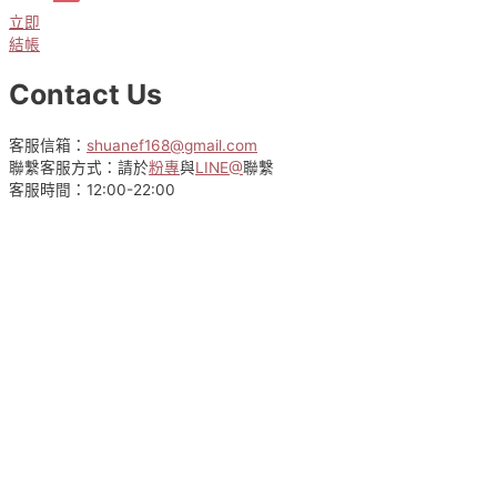
價
價
選
立即
格：
格：
擇
結帳
NT$590。
NT$490。
選
項
Contact Us
客服信箱：
shuanef168@gmail.com
聯繫客服方式：請於
粉專
與
LINE@
聯繫
客服時間：12:00-22:00