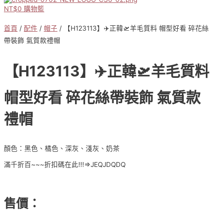
NT$
0
購物籃
首頁
/
配件
/
帽子
/ 【H123113】✈️正韓🛫羊毛質料 帽型好看 碎花絲
帶裝飾 氣質款禮帽
【H123113】✈️正韓🛫羊毛質料
帽型好看 碎花絲帶裝飾 氣質款
禮帽
顏色：黑色、橘色、深灰、淺灰、奶茶
滿千折百~~~折扣碼在此!!!⇒JEQJDQDQ
售價：