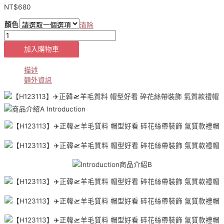
NT$
680
顏色
清除
【H123113】
✈️
加入購物車
正
韓
描述
🛫
額外資訊
羊
毛
質
料
帽
型
好
看
碎
花
絲
帶
裝
飾