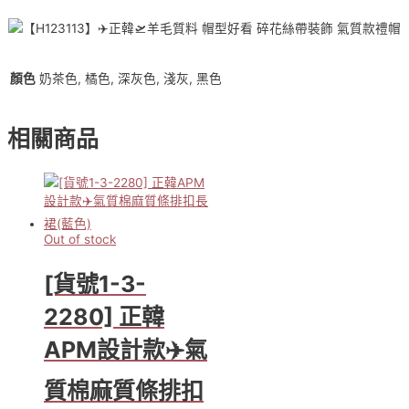
氣
質
款
禮
帽
顏色
奶茶色, 橘色, 深灰色, 淺灰, 黑色
數
量
相關商品
Out of stock
[貨號1-3-
2280] 正韓
APM設計款✈️氣
質棉麻質條排扣