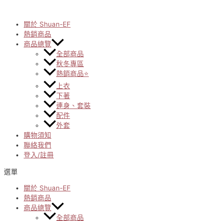
Skip
to
content
關於 Shuan-EF
熱銷商品
商品總覽
全部商品
秋冬專區
熱銷商品⭐
上衣
下著
連身、套裝
配件
外套
購物須知
聯絡我們
登入/註冊
選單
關於 Shuan-EF
熱銷商品
商品總覽
全部商品