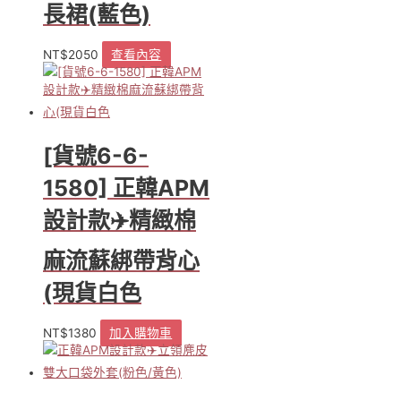
長裙(藍色)
NT$
2050
查看內容
[貨號6-6-
1580] 正韓APM
設計款✈️精緻棉
麻流蘇綁帶背心
(現貨白色
NT$
1380
加入購物車