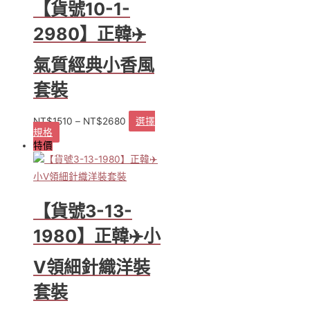
種
【貨號10-1-
款
式。
2980】正韓✈️
可
在
氣質經典小香風
產
品
套裝
頁
面
NT$
1510
–
NT$
2680
選擇
選
規格
此
擇
特價
產
選
品
項
有
多
種
【貨號3-13-
款
式。
1980】正韓✈️小
可
在
V領細針織洋裝
產
品
套裝
頁