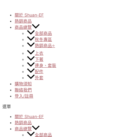
Skip
to
content
關於 Shuan-EF
熱銷商品
商品總覽
全部商品
秋冬專區
熱銷商品⭐
上衣
下著
連身、套裝
配件
外套
購物須知
聯絡我們
登入/註冊
選單
關於 Shuan-EF
熱銷商品
商品總覽
全部商品