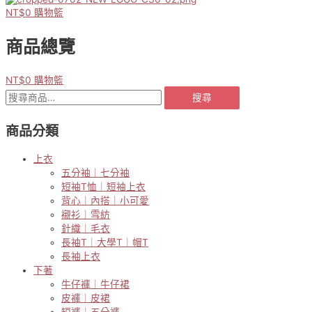
NT$
0
購物籃
商品總覽
NT$
0
購物籃
搜
搜尋
尋
關
商品分類
鍵
字:
上衣
五分袖｜七分袖
短袖T恤｜短袖上衣
背心｜內搭｜小可愛
襯衫｜雪紡
針織｜毛衣
長袖T｜大學T｜帽T
長袖上衣
下著
牛仔褲｜牛仔裙
皮褲｜皮裙
短褲｜五分褲