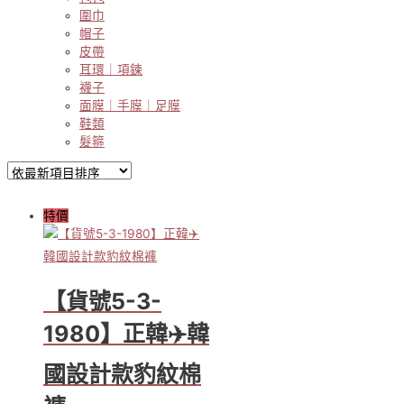
圍巾
帽子
皮帶
耳環｜項鍊
襪子
面膜｜手膜｜足膜
鞋類
髮箍
特價
【貨號5-3-
1980】正韓✈️韓
國設計款豹紋棉