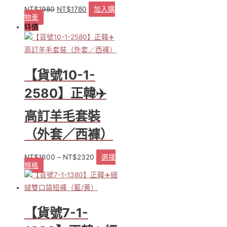
面
NT$
1980
NT$
1780
加入購
原
目
選
物車
始
前
擇
特價
價
價
選
格：
格：
項
NT$1980。
NT$1780。
【貨號10-1-
2580】正韓✈️
高訂羊毛套裝
（外套／西褲）
NT$
1600
–
NT$
2320
選擇
規格
此
產
品
有
多
【貨號7-1-
種
款