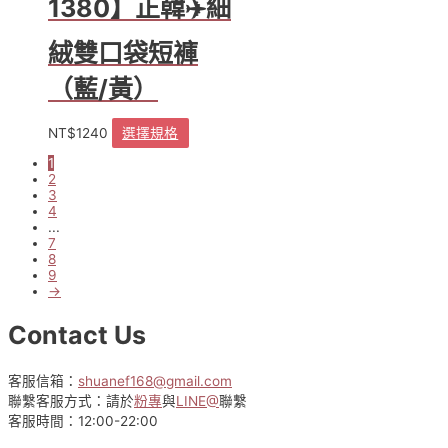
1380】正韓✈️細
式。
可
絨雙口袋短褲
在
產
（藍/黃）
品
頁
NT$
1240
選擇規格
此
面
產
選
1
品
2
擇
3
有
選
4
多
項
...
種
7
款
8
9
式。
→
可
在
Contact Us
產
品
頁
客服信箱：
shuanef168@gmail.com
面
聯繫客服方式：請於
粉專
與
LINE@
聯繫
選
客服時間：12:00-22:00
擇