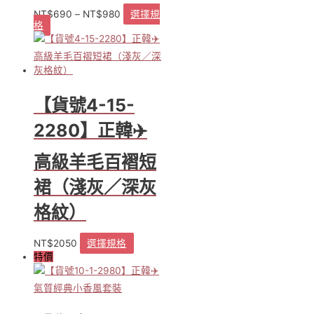
擇
NT$
690
–
NT$
980
選擇規
選
格
此
項
產
品
有
多
種
【貨號4-15-
款
式。
2280】正韓✈️
可
在
高級羊毛百褶短
產
品
裙（淺灰／深灰
頁
格紋）
面
選
擇
NT$
2050
選擇規格
此
選
特價
產
項
品
有
多