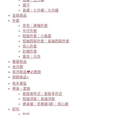
裙子
長褲｜七分褲｜九分褲
全部商品
外套
夾克｜連帽外套
牛仔外套
短版外套｜小香風
短袖西裝外套｜長袖西裝外套
背心外套
針織外套
風衣｜大衣
春夏新品
未分類
本月新品♥必敗款
熱銷商品⭐
秋冬專區
連身、套裝
套裝兩件式｜套裝多件式
短袖洋裝｜長袖洋裝
連身褲｜吊帶褲(裙)｜背心裙
配件
包包