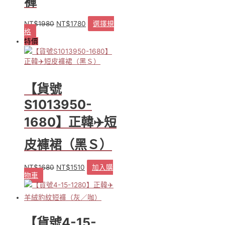
褲
NT$
1980
NT$
1780
選擇規
原
目
格
此
始
前
特價
產
價
價
品
格：
格：
有
NT$1980。
NT$1780。
多
種
【貨號
款
S1013950-
式。
可
1680】正韓✈️短
在
產
皮褲裙（黑Ｓ）
品
頁
面
NT$
1680
NT$
1510
加入購
原
目
選
物車
始
前
擇
價
價
選
格：
格：
項
NT$1680。
NT$1510。
【貨號4-15-