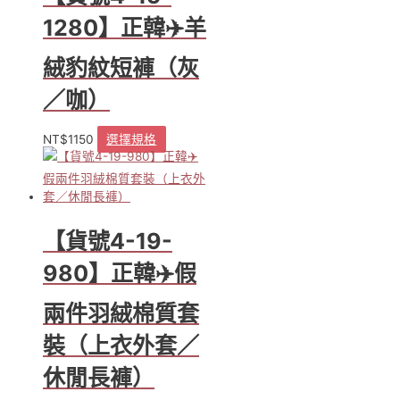
1280】正韓✈️羊
絨豹紋短褲（灰
／咖）
NT$
1150
選擇規格
此
產
品
有
多
種
【貨號4-19-
款
式。
980】正韓✈️假
可
在
兩件羽絨棉質套
產
品
裝（上衣外套／
頁
休閒長褲）
面
選