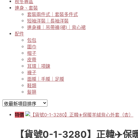
秋冬專區
連身、套裝
套裝兩件式｜套裝多件式
短袖洋裝｜長袖洋裝
連身褲｜吊帶褲(裙)｜背心裙
配件
包包
圍巾
帽子
皮帶
耳環｜項鍊
襪子
面膜｜手膜｜足膜
鞋類
髮箍
特價
【貨號0-1-3280】正韓✈