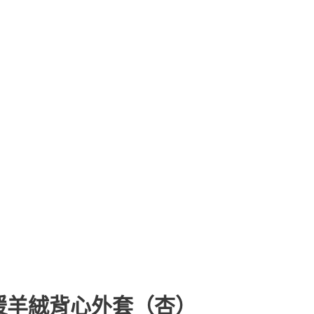
️保暖羊絨背心外套（杏）