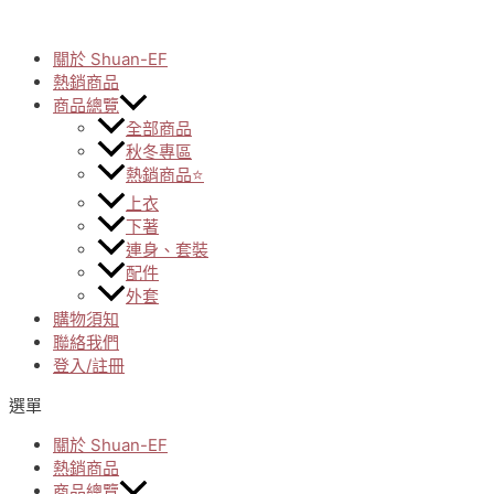
Skip
to
關於 Shuan-EF
content
熱銷商品
商品總覽
全部商品
秋冬專區
熱銷商品⭐
上衣
下著
連身、套裝
配件
外套
購物須知
聯絡我們
登入/註冊
選單
關於 Shuan-EF
熱銷商品
商品總覽