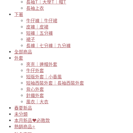
長袖T｜大學T｜帽T
長袖上衣
下著
牛仔褲｜牛仔裙
皮褲｜皮裙
短褲｜五分褲
裙子
長褲｜七分褲｜九分褲
全部商品
外套
夾克｜連帽外套
牛仔外套
短版外套｜小香風
短袖西裝外套｜長袖西裝外套
背心外套
針織外套
風衣｜大衣
春夏新品
未分類
本月新品♥必敗款
熱銷商品⭐