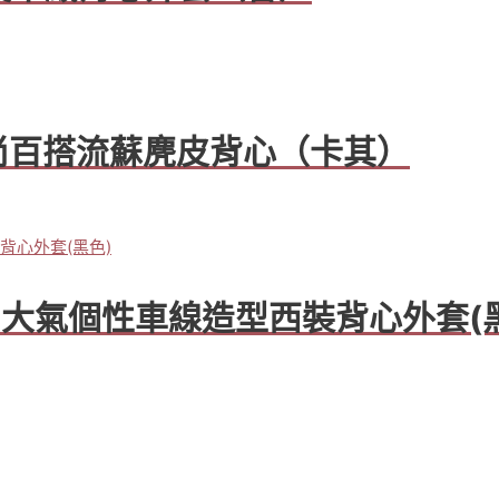
️時尚百搭流蘇麂皮背心（卡其）
 大氣個性車線造型西裝背心外套(