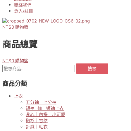
聯絡我們
登入/註冊
NT$
0
購物籃
商品總覽
NT$
0
購物籃
搜
搜尋
尋
關
商品分類
鍵
字:
上衣
五分袖｜七分袖
短袖T恤｜短袖上衣
背心｜內搭｜小可愛
襯衫｜雪紡
針織｜毛衣