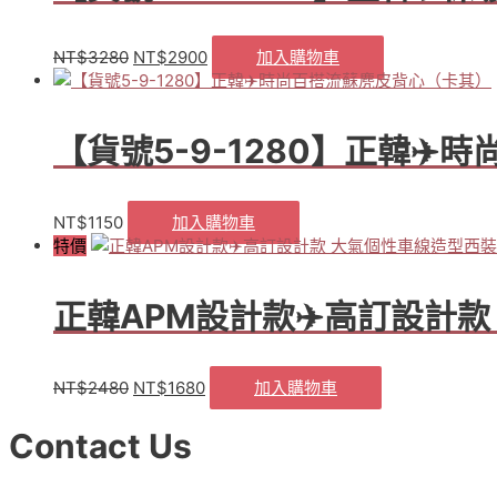
NT$
3280
NT$
2900
加入購物車
原
目
始
前
價
價
格：
格：
【貨號5-9-1280】正韓✈
NT$3280。
NT$2900。
NT$
1150
加入購物車
特價
正韓APM設計款✈️高訂設計款
NT$
2480
NT$
1680
加入購物車
原
目
始
前
價
價
Contact Us
格：
格：
NT$2480。
NT$1680。