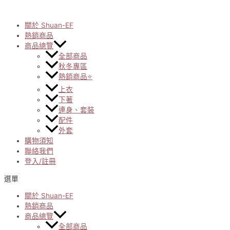
Skip
to
content
關於 Shuan-EF
熱銷商品
商品總覽
全部商品
秋冬專區
熱銷商品⭐
上衣
下著
連身、套裝
配件
外套
購物須知
聯絡我們
登入/註冊
選單
關於 Shuan-EF
熱銷商品
商品總覽
全部商品