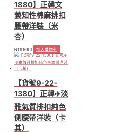
1880】正韓文
藝知性棉麻排扣
腰帶洋裝（米
杏）
NT$
1690
加入購物車
【貨號9-22-
1380】正韓✈️淡
雅氣質排扣純色
側腰帶洋裝（卡
其）