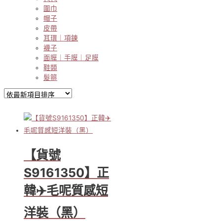
圍巾
帽子
皮帶
耳環｜項鍊
襪子
面膜｜手膜｜足膜
鞋類
髮箍
【貨號
S9161350】正
韓✈️毛呢質感短
洋裝（黑）