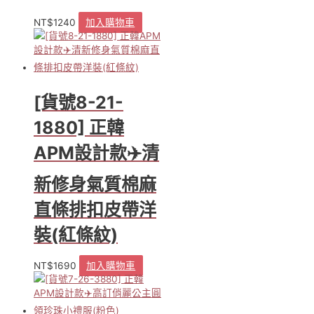
NT$
1240
加入購物車
[貨號8-21-
1880] 正韓
APM設計款✈️清
新修身氣質棉麻
直條排扣皮帶洋
裝(紅條紋)
NT$
1690
加入購物車