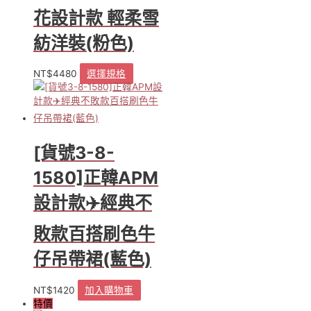
在
花設計款 輕柔雪
產
品
紡洋裝(粉色)
頁
面
NT$
4480
選擇規格
此
選
產
擇
品
選
有
項
多
種
[貨號3-8-
款
式。
1580]正韓APM
可
設計款✈️經典不
在
產
品
敗款百搭刷色牛
頁
仔吊帶裙(藍色)
面
選
擇
NT$
1420
加入購物車
選
特價