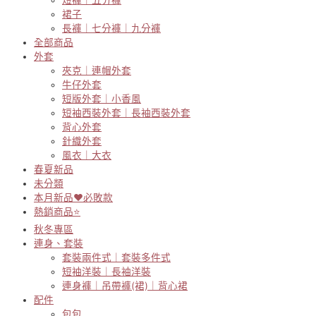
裙子
長褲｜七分褲｜九分褲
全部商品
外套
夾克｜連帽外套
牛仔外套
短版外套｜小香風
短袖西裝外套｜長袖西裝外套
背心外套
針織外套
風衣｜大衣
春夏新品
未分類
本月新品♥必敗款
熱銷商品⭐
秋冬專區
連身、套裝
套裝兩件式｜套裝多件式
短袖洋裝｜長袖洋裝
連身褲｜吊帶褲(裙)｜背心裙
配件
包包