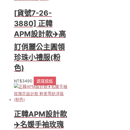
[貨號7-26-
3880] 正韓
APM設計款✈️高
訂俏麗公主圓領
珍珠小禮服(粉
色)
NT$
3490
選擇規格
此
產
品
有
多
種
正韓APM設計款
款
式。
✈️名媛手袖玫瑰
可