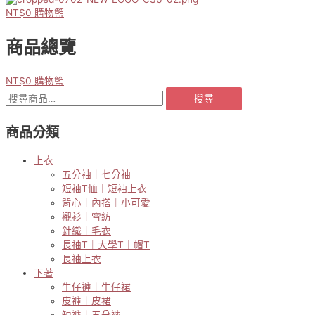
NT$
0
購物籃
商品總覽
NT$
0
購物籃
搜
搜尋
尋
關
商品分類
鍵
字:
上衣
五分袖｜七分袖
短袖T恤｜短袖上衣
背心｜內搭｜小可愛
襯衫｜雪紡
針織｜毛衣
長袖T｜大學T｜帽T
長袖上衣
下著
牛仔褲｜牛仔裙
皮褲｜皮裙
短褲｜五分褲