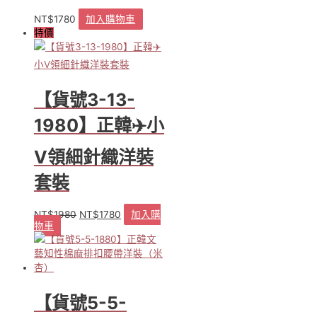
NT$
1780
加入購物車
特價
【貨號3-13-
1980】正韓✈️小
V領細針織洋裝
套裝
NT$
1980
NT$
1780
加入購
原
目
物車
始
前
價
價
格：
格：
NT$1980。
NT$1780。
【貨號5-5-