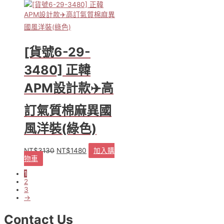
項
[貨號6-29-
3480] 正韓
APM設計款✈️高
訂氣質棉麻異國
風洋裝(綠色)
NT$
3130
NT$
1480
加入購
原
目
物車
始
前
價
價
1
2
格：
格：
3
NT$3130。
NT$1480。
→
Contact Us