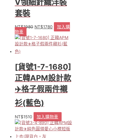
V領細針織洋裝
產
品
套裝
頁
面
NT$
1980
NT$
1780
加入購
原
目
選
物車
始
前
擇
價
價
選
格：
格：
項
NT$1980。
NT$1780。
[貨號1-7-1680]
正韓APM設計款
✈️格子假兩件襯
衫(藍色)
NT$
1510
加入購物車