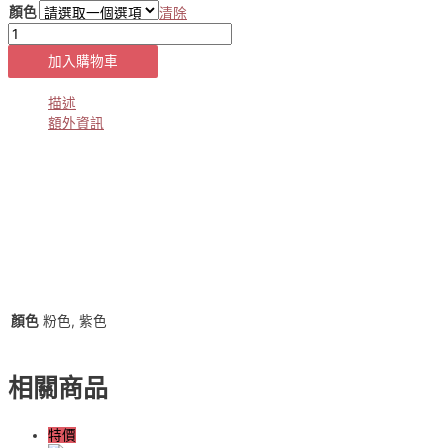
顏色
清除
[貨
號
加入購物車
23-
2480]
描述
正
額外資訊
韓
APM
設
計
款
✈️
碎
花
側
綁
顏色
粉色, 紫色
帶
雪
紡
相關商品
洋
裝
(粉
特價
色/