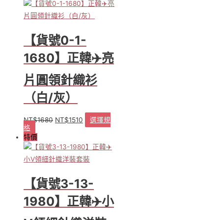
紫
色)
數
【貨號0-1-
量
1680】正韓✈️亮
片圓領針織衫
（白/灰）
NT$
1680
NT$
1510
選擇規
原
目
格
此
始
前
特價
產
價
價
品
格：
格：
有
NT$1680。
NT$1510。
多
種
【貨號3-13-
款
式。
1980】正韓✈️小
可
在