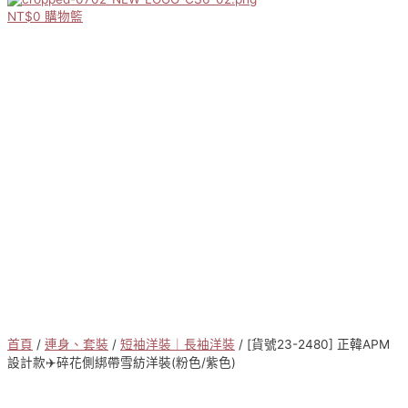
NT$
0
購物籃
首頁
/
連身、套裝
/
短袖洋裝｜長袖洋裝
/ [貨號23-2480] 正韓APM
設計款✈️碎花側綁帶雪紡洋裝(粉色/紫色)