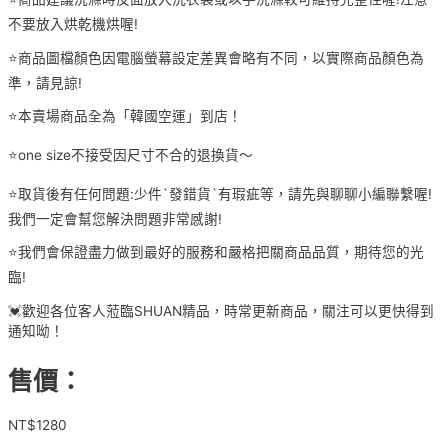
不要放入烘乾機烘喔!
⭐️商品圖檔顏色因電腦螢幕設定差異會略有不同，以實際商品顏色為
準，請見諒!
⭐️本賣場商品全為「韓國空運」到店！
⭐️one size不接受因尺寸不合的退換貨～
⭐️取貨後有任何問題:少件`發錯貨`有瑕疵等，請先與聊聊小編聯繫喔!
我們一定會幫您解決問題非常感謝!
⭐️我們會保證盡力做到最好的服務和嚴格把關商品品質，期待您的光
臨!
💓歡迎各位客人蒞臨SHUAN精品，時常更新商品，關注可以更快得到
通知呦！
售價：
NT$
1280