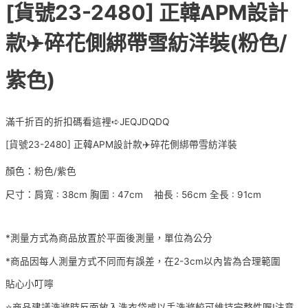
[貨號23-2480] 正韓APM設計
款✈️碎花側綁帶雪紡洋裝(粉色/
紫色)
滿千折百的折扣碼看這裡➪JEQJDQDQ
[貨號23-2480] 正韓APM設計款✈️碎花側綁帶雪紡洋裝
顏色：粉色/紫色
尺寸：肩寬 : 38cm 胸圍 : 47cm 袖長 : 56cm 全長 : 91cm
*測量方式為商品放置於平面後測量，單位為公分
*商品因每人測量方式不同而有誤差，在2-3cm以內皆為合理範圍
貼心小叮嚀
⭐️商品建議洗滌時反面放入洗衣袋或以手洗滌較可維持完整性喔!注意