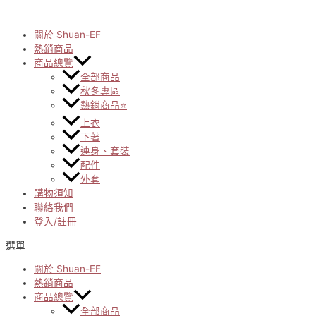
Skip
to
content
關於 Shuan-EF
熱銷商品
商品總覽
全部商品
秋冬專區
熱銷商品⭐
上衣
下著
連身、套裝
配件
外套
購物須知
聯絡我們
登入/註冊
選單
關於 Shuan-EF
熱銷商品
商品總覽
全部商品