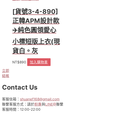
[貨號3-4-890]
正韓APM設計款
✈️純色圓領愛心
小標短版上衣(現
貨白。灰
NT$
890
加入購物車
立即
結帳
Contact Us
客服信箱：
shuanef168@gmail.com
聯繫客服方式：請於
粉專
與
LINE@
聯繫
客服時間：12:00-22:00