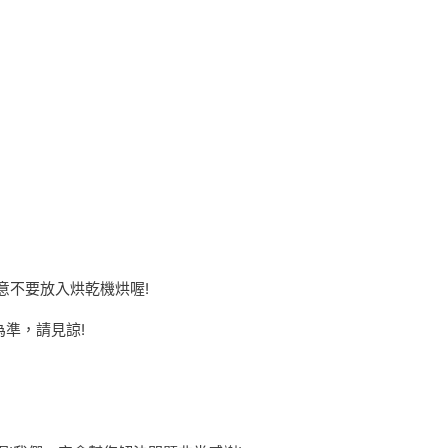
意不要放入烘乾機烘喔!
準，請見諒!