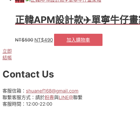
量
正韓APM設計款✈️單寧牛仔
NT$
590
NT$
490
加入購物車
原
目
始
前
立即
價
價
結帳
格：
格：
NT$590。
NT$490。
Contact Us
客服信箱：
shuanef168@gmail.com
聯繫客服方式：請於
粉專
與
LINE@
聯繫
客服時間：12:00-22:00