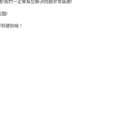
喔!我們一定會幫您解決問題非常感謝!
臨!
得到通知呦！