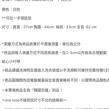
顏色：白色
**可拉一字領造型
尺寸：肩寬 : 37cm 胸圍 : 44cm 袖長 : 23cm 全長 :62 cm
*測量方式為商品放置於平面後測量，單位為公分
*商品因每人測量方式不同而有誤差，在2-3cm以內皆為合理範圍
貼心小叮嚀
⭐️商品建議洗滌時反面放入洗衣袋或以手洗滌較可維持完整性喔!注
⭐️商品圖檔顏色因電腦螢幕設定差異會略有不同，以實際商品顏色為
⭐️本賣場商品全為「韓國空運」到店！
⭐️one size不接受因尺寸不合的退換貨～