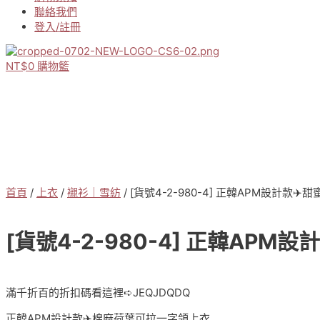
聯絡我們
登入/註冊
NT$
0
購物籃
首頁
/
上衣
/
襯衫｜雪紡
/ [貨號4-2-980-4] 正韓APM設計款
[貨號4-2-980-4] 正韓AP
滿千折百的折扣碼看這裡➪JEQJDQDQ
正韓APM設計款✈️棉麻荷葉可拉一字領上衣