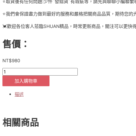
⭐️取貨後有任何問題:少件`發錯貨`有瑕疵等，請先與聊聊小編聯繫
⭐️我們會保證盡力做到最好的服務和嚴格把關商品品質，期待您的光
💓歡迎各位客人蒞臨SHUAN精品，時常更新商品，關注可以更快
售價：
NT$
980
[貨
號
加入購物車
4-
2-
描述
980-
4]
正
韓
APM
相關商品
設
計