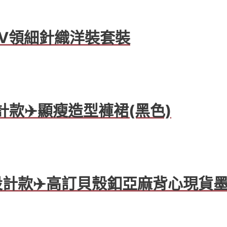
️小V領細針織洋裝套裝
M設計款✈️顯瘦造型褲裙(黑色)
APM設計款✈️高訂貝殼釦亞麻背心現貨