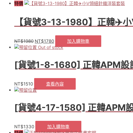
款
特價
✈️
甜
【貨號3-13-1980】正韓✈
蜜
公
主
棉
NT$
1980
NT$
1780
加入購物車
原
目
麻
Out of stock
始
前
荷
價
價
葉
格：
格：
[貨號1-8-1680] 正韓AP
上
NT$1980。
NT$1780。
衣
可
NT$
1510
查看內容
拉
一
字
領
[貨號4-17-1580] 正韓
上
衣
(白.
NT$
1330
加入購物車
數
特價