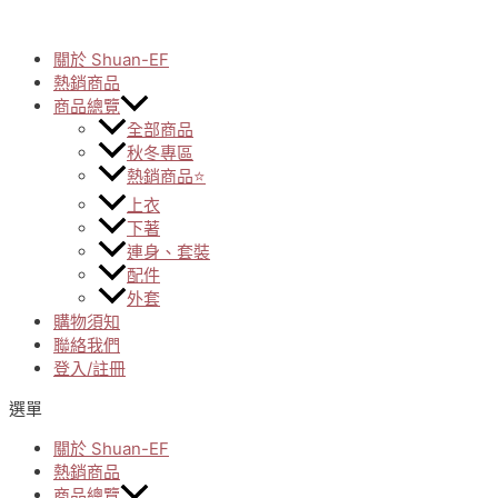
Skip
to
關於 Shuan-EF
content
熱銷商品
商品總覽
全部商品
秋冬專區
熱銷商品⭐
上衣
下著
連身、套裝
配件
外套
購物須知
聯絡我們
登入/註冊
選單
關於 Shuan-EF
熱銷商品
商品總覽