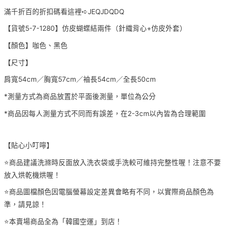
滿千折百的折扣碼看這裡➪JEQJDQDQ
【貨號5-7-1280】仿皮蝴蝶結兩件（針織背心+仿皮外套）
【顏色】咖色、黑色
【尺寸】
肩寬54cm／胸寬57cm／袖長54cm／全長50cm
*測量方式為商品放置於平面後測量，單位為公分
*商品因每人測量方式不同而有誤差，在2-3cm以內皆為合理範圍
【貼心小叮嚀】
⭐️商品建議洗滌時反面放入洗衣袋或手洗較可維持完整性喔！注意不要
放入烘乾機烘喔！
⭐️商品圖檔顏色因電腦螢幕設定差異會略有不同，以實際商品顏色為
準，請見諒！
⭐️本賣場商品全為「韓國空運」到店！