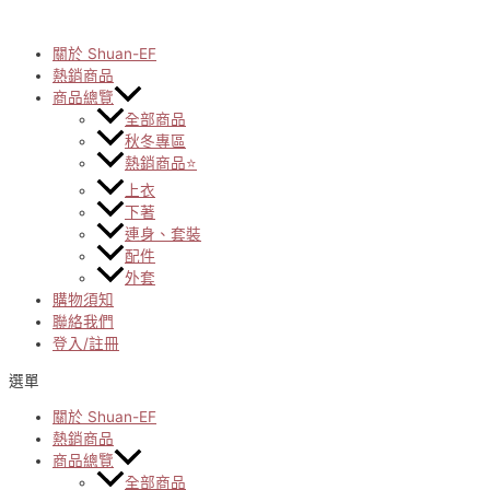
Skip
to
content
關於 Shuan-EF
熱銷商品
商品總覽
全部商品
秋冬專區
熱銷商品⭐
上衣
下著
連身、套裝
配件
外套
購物須知
聯絡我們
登入/註冊
選單
關於 Shuan-EF
熱銷商品
商品總覽
全部商品