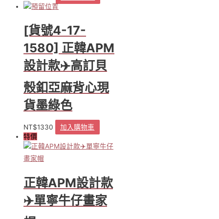
頁
面
[貨號4-17-
選
擇
1580] 正韓APM
選
項
設計款✈️高訂貝
殼釦亞麻背心現
貨墨綠色
NT$
1330
加入購物車
特價
正韓APM設計款
✈️單寧牛仔畫家