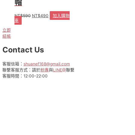
帽
NT$
590
NT$
490
加入購物
原
目
車
始
前
價
價
立即
格：
格：
結帳
NT$590。
NT$490。
Contact Us
客服信箱：
shuanef168@gmail.com
聯繫客服方式：請於
粉專
與
LINE@
聯繫
客服時間：12:00-22:00