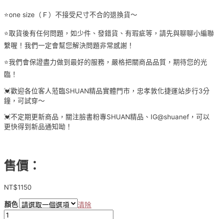
⭐️one size（Ｆ）不接受尺寸不合的退換貨～
⭐️取貨後有任何問題，如少件、發錯貨、有瑕疵等，請先與聊聊小編聯
繫喔！我們一定會幫您解決問題非常感謝！
⭐️我們會保證盡力做到最好的服務，嚴格把關商品品質，期待您的光
臨！
💓歡迎各位客人蒞臨SHUAN精品實體門市，忠孝敦化捷運站步行3分
鐘，可試穿～
💓不定期更新商品，關注臉書粉專SHUAN精品、IG@shuanef，可以
更快得到新品通知呦！
售價：
NT$
1150
顏色
清除
【貨