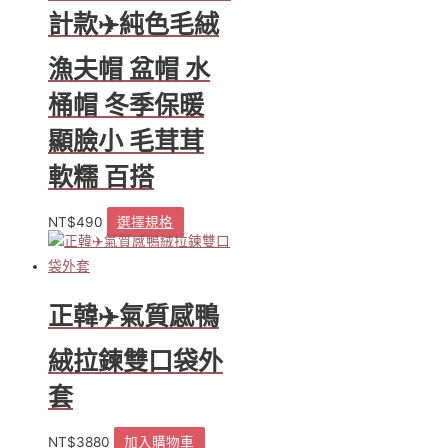
計款✈️純色毛絨
漁夫帽 盆帽 水
桶帽 冬季保暖
顯臉小 毛茸茸
軟糯 百搭
NT$
490
選擇規格
此
產
品
有
多
正韓✈️氣質感鴨
種
款
絨拉鍊雙口袋外
式。
可
套
在
產
NT$
3880
加入購物車
品