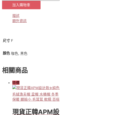
號
加入購物車
5-
7-
描述
1280】
額外資訊
正
韓
✈️
個
F
尺寸
性
輕
甜
顏色
咖色, 黑色
仿
皮
相關商品
蝴
蝶
結
特價
兩
件
（咖/
黑）
數
量
現貨正韓APM設