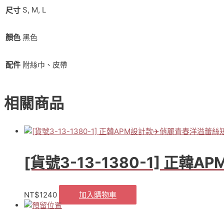
個
S, M, L
尺寸
性
不
規
顏色
黑色
則
蕾
配件
附絲巾、皮帶
絲
擺
單
寧
相關商品
裙
（黑）
數
量
[貨號3-13-1380-1] 正
NT$
1240
加入購物車