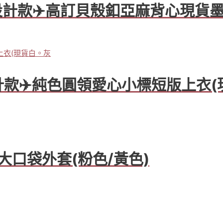
APM設計款✈️高訂貝殼釦亞麻背心現貨
M設計款✈️純色圓領愛心小標短版上衣
大口袋外套(粉色/黃色)