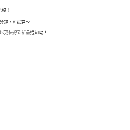
光臨！
3分鐘，可試穿～
，可以更快得到新品通知呦！