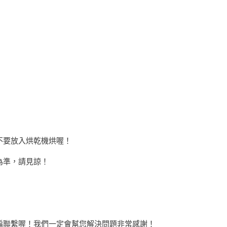
不要放入烘乾機烘喔！
為準，請見諒！
編聯繫喔！我們一定會幫您解決問題非常感謝！