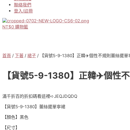
聯絡我們
登入/註冊
NT$
0
購物籃
首頁
/
下著
/
裙子
/ 【貨號5-9-1380】正韓✈️個性不規則蕾絲擺
【貨號5-9-1380】正韓✈️個
滿千折百的折扣碼看這裡➪JEQJDQDQ
【貨號5-9-1380】蕾絲擺單寧裙
【顏色】黑色
【尺寸】