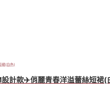
韓APM設計款✈️俏麗青春洋溢蕾絲短裙(