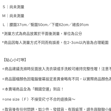
Ｓ｜尚未測量
Ｍ｜尚未測量
Ｌ｜腰圍37cm／臀圍50cm／下襬62cm／裙長91cm
*測量方式為商品放置於平面後測量，單位為公分
*商品因每人測量方式不同而有誤差，在2-3cm以內皆為合理範圍
【貼心小叮嚀】
⭐️商品建議洗滌時反面放入洗衣袋或手洗較可維持完整性喔！注意
⭐️商品圖檔顏色因電腦螢幕設定差異會略有不同，以實際商品顏色
⭐️本賣場商品全為「韓國空運」到店！
⭐️one size（Ｆ）不接受尺寸不合的退換貨～
⭐️取貨後有任何問題，如少件、發錯貨、有瑕疵等，請先與聊聊小