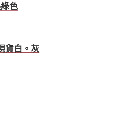
墨綠色
(現貨白。灰