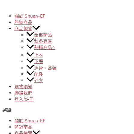
Skip
to
關於 Shuan-EF
content
熱銷商品
商品總覽
全部商品
秋冬專區
熱銷商品⭐
上衣
下著
連身、套裝
配件
外套
購物須知
聯絡我們
登入/註冊
選單
關於 Shuan-EF
熱銷商品
商品總覽