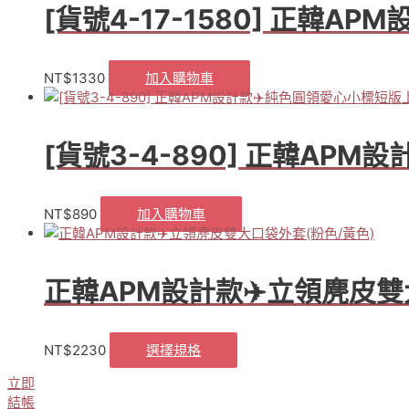
[貨號4-17-1580] 正韓
NT$
1330
加入購物車
[貨號3-4-890] 正韓AP
NT$
890
加入購物車
正韓APM設計款✈️立領麂皮雙
NT$
2230
選擇規格
此
產
立即
品
結帳
有