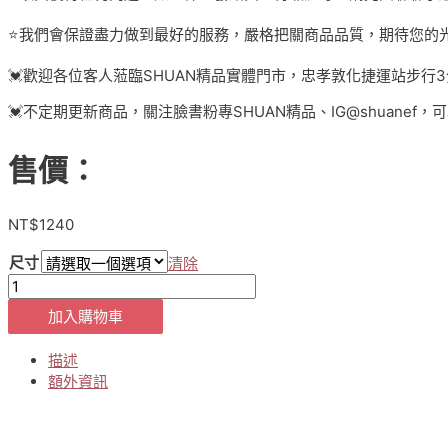
⭐️我們會保證盡力做到最好的服務，嚴格把關商品品質，期待您的
💓歡迎各位客人蒞臨SHUAN精品實體門市，忠孝敦化捷運站步行
💓不定期更新商品，關注臉書粉專SHUAN精品、IG@shuanef
售價：
NT$
1240
尺寸
清除
【貨
號
加入購物車
5-
9-
描述
1380】
額外資訊
正
韓
✈️