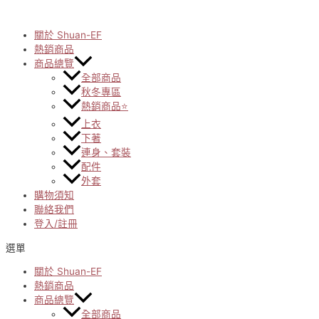
Skip
to
content
關於 Shuan-EF
熱銷商品
商品總覽
全部商品
秋冬專區
熱銷商品⭐
上衣
下著
連身、套裝
配件
外套
購物須知
聯絡我們
登入/註冊
選單
關於 Shuan-EF
熱銷商品
商品總覽
全部商品