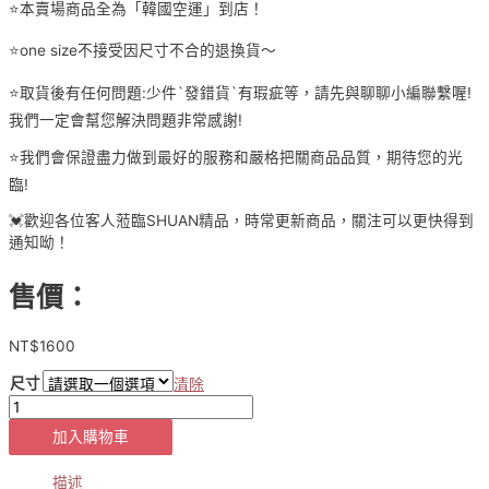
⭐️本賣場商品全為「韓國空運」到店！
⭐️one size不接受因尺寸不合的退換貨～
⭐️取貨後有任何問題:少件`發錯貨`有瑕疵等，請先與聊聊小編聯繫喔!
我們一定會幫您解決問題非常感謝!
⭐️我們會保證盡力做到最好的服務和嚴格把關商品品質，期待您的光
臨!
💓歡迎各位客人蒞臨SHUAN精品，時常更新商品，關注可以更快得到
通知呦！
售價：
NT$
1600
尺寸
清除
[貨
號
加入購物車
5-
1-
1780]
描述