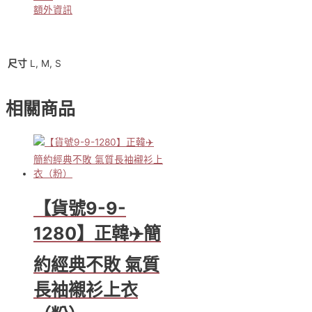
正
額外資訊
韓
APM
設
計
L, M, S
尺寸
款
✈️
相關商品
水
鑽
蕾
絲
破
洞
牛
【貨號9-9-
仔
寬
1280】正韓✈️簡
褲
(藍
色)
約經典不敗 氣質
數
長袖襯衫上衣
量