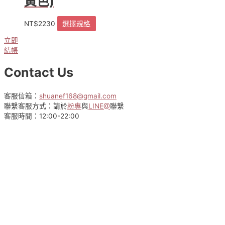
黃色)
NT$
2230
選擇規格
此
產
立即
品
結帳
有
多
Contact Us
種
款
式。
客服信箱：
shuanef168@gmail.com
可
聯繫客服方式：請於
粉專
與
LINE@
聯繫
在
客服時間：12:00-22:00
產
品
頁
面
選
擇
選
項