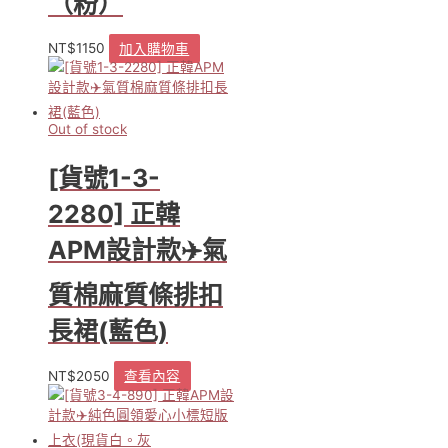
（粉）
NT$
1150
加入購物車
Out of stock
[貨號1-3-
2280] 正韓
APM設計款✈️氣
質棉麻質條排扣
長裙(藍色)
NT$
2050
查看內容