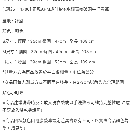
[貨號5-1-1780] 正韓APM設計款✈️水鑽蕾絲破洞牛仔寬褲
產地 : 韓國
顏色：藍色
S尺寸：腰圍 : 35cm 臀圍 : 47cm 全長 :108 cm
M尺寸：腰圍 : 37cm 臀圍 : 49cm 全長 :108 cm
L尺寸：腰圍 : 39cm 臀圍 : 53cm 全長 :109 cm
*測量方式為商品放置於平面後測量，單位為公分
*商品因每人測量方式不同而有誤差，在2-3cm以內皆為合理範圍
貼心小叮嚀
⭐️商品建議洗滌時反面放入洗衣袋或以手洗滌較可維持完整性喔!注意
不要放入烘乾機烘喔!
⭐️商品圖檔顏色因電腦螢幕設定差異會略有不同，以實際商品顏色為
準，請見諒!