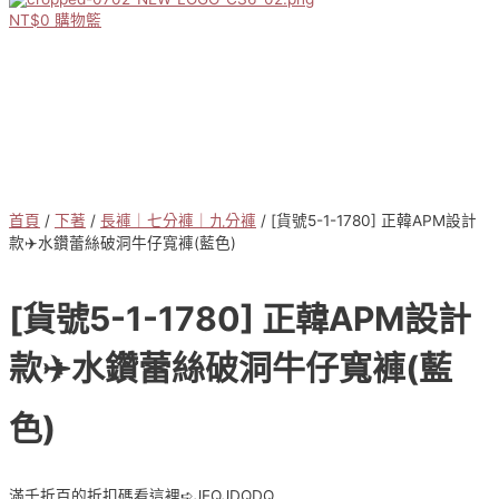
NT$
0
購物籃
首頁
/
下著
/
長褲｜七分褲｜九分褲
/ [貨號5-1-1780] 正韓APM設計
款✈️水鑽蕾絲破洞牛仔寬褲(藍色)
[貨號5-1-1780] 正韓APM設計
款✈️水鑽蕾絲破洞牛仔寬褲(藍
色)
滿千折百的折扣碼看這裡➪JEQJDQDQ