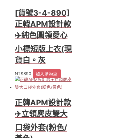
[貨號3-4-890]
正韓APM設計款
✈️純色圓領愛心
小標短版上衣(現
貨白。灰
NT$
890
加入購物車
正韓APM設計款
✈️立領麂皮雙大
口袋外套(粉色/