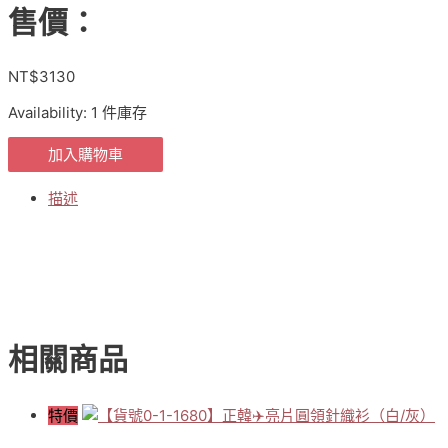
售價：
NT$
3130
Availability:
1 件庫存
正
加入購物車
韓
APM
描述
設
計
款
阿
娜
多
姿
相關商品
性
感
女
特價
人
流