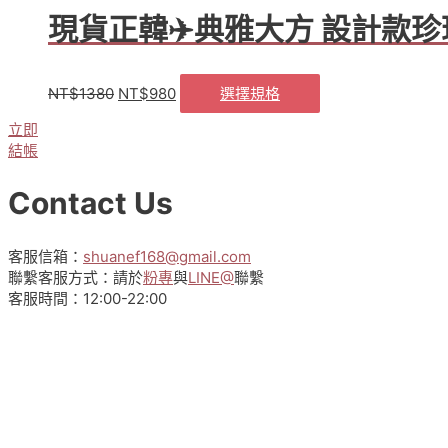
項
有
現貨正韓✈️典雅大方 設計款
多
種
款
式。
NT$
1380
NT$
980
選擇規格
原
目
此
可
始
前
產
立即
在
價
價
品
結帳
產
格：
格：
有
品
NT$1380。
NT$980。
多
Contact Us
頁
種
面
款
選
式。
客服信箱：
shuanef168@gmail.com
擇
可
聯繫客服方式：請於
粉專
與
LINE@
聯繫
選
在
客服時間：12:00-22:00
項
產
品
頁
面
選
擇
選