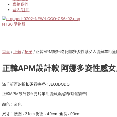
聯絡我們
登入/註冊
NT$
0
購物籃
首頁
/
下著
/
裙子
/ 正韓APM設計款 阿娜多姿性感女人流蘇羊毛魚
正韓APM設計款 阿娜多姿性感女
滿千折百的折扣碼看這裡➪JEQJDQDQ
正韓APM設計款✈️亮片羊毛流蘇魚尾裙(有鬆緊帶)
顏色：灰色
尺寸：腰圍 : 31cm 臀圍 : 49cm 全長 : 90cm