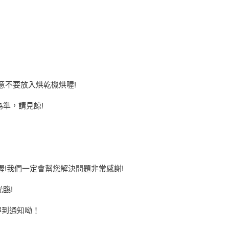
意不要放入烘乾機烘喔!
準，請見諒!
喔!我們一定會幫您解決問題非常感謝!
臨!
得到通知呦！