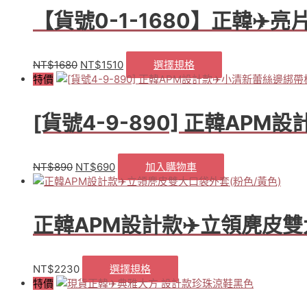
蘇
【貨號0-1-1680】正韓✈️
羊
毛
魚
NT$
1680
NT$
1510
選擇規格
原
目
此
尾
特價
始
前
產
裙
價
價
品
(灰
格：
格：
有
色)
[貨號4-9-890] 正韓AP
NT$1680。
NT$1510。
多
數
種
量
款
式。
NT$
890
NT$
690
加入購物車
原
目
可
始
前
在
價
價
產
格：
格：
正韓APM設計款✈️立領麂皮雙
品
NT$890。
NT$690。
頁
面
選
NT$
2230
選擇規格
此
擇
特價
產
選
品