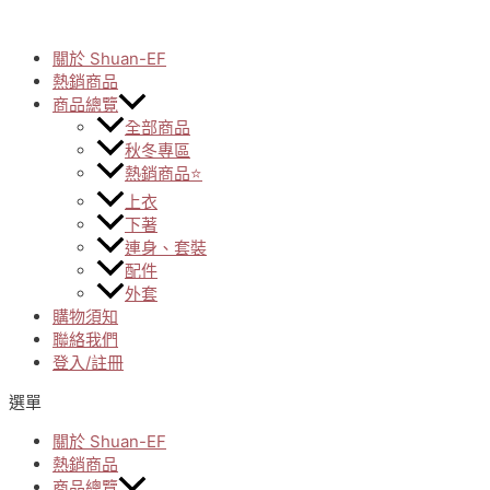
Skip
to
關於 Shuan-EF
content
熱銷商品
商品總覽
全部商品
秋冬專區
熱銷商品⭐
上衣
下著
連身、套裝
配件
外套
購物須知
聯絡我們
登入/註冊
選單
關於 Shuan-EF
熱銷商品
商品總覽