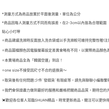
*測量方式為商品放置於平面後測量，單位為公分
*商品因每人測量方式不同而有誤差，在2-3cm以內皆為合理範圍
貼心小叮嚀
⭐️商品建議洗滌時反面放入洗衣袋或以手洗滌較可維持完整性喔!注
⭐️商品圖檔顏色因電腦螢幕設定差異會略有不同，以實際商品顏色為
⭐️本賣場商品全為「韓國空運」到店！
⭐️one size不接受因尺寸不合的退換貨～
⭐️取貨後有任何問題:少件`發錯貨`有瑕疵等，請先與聊聊小編聯繫
⭐️我們會保證盡力做到最好的服務和嚴格把關商品品質，期待您的光
💓歡迎各位客人蒞臨SHUAN精品，時常更新商品，關注可以更快