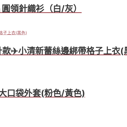
亮片圓領針織衫（白/灰）
M設計款✈️小清新蕾絲邊綁帶格子上衣(
大口袋外套(粉色/黃色)