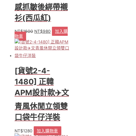
感抓皺後綁帶襯
衫(西瓜紅)
NT$
1600
NT$
980
加入購
原
目
物車
始
前
價
價
格：
格：
NT$1600。
NT$980。
[貨號2-4-
1480] 正韓
APM設計款✈️文
青風休閒立領雙
口袋牛仔洋裝
NT$
1280
加入購物車