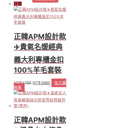
特價
正韓APM設計款
✈️貴氣名媛經典
義大利專櫃金扣
100%羊毛套裝
NT$
4750
NT$
3880
加入購
原
目
物車
始
前
價
價
格：
格：
NT$4750。
NT$3880。
正韓APM設計款