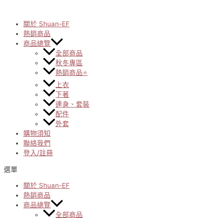
Skip
to
content
關於 Shuan-EF
熱銷商品
商品總覽
全部商品
秋冬專區
熱銷商品⭐
上衣
下著
連身、套裝
配件
外套
購物須知
聯絡我們
登入/註冊
選單
關於 Shuan-EF
熱銷商品
商品總覽
全部商品