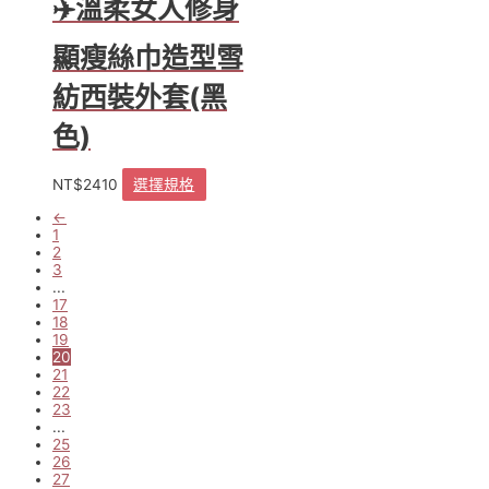
✈️溫柔女人修身
顯瘦絲巾造型雪
紡西裝外套(黑
色)
NT$
2410
選擇規格
此
產
←
品
1
2
有
3
多
...
種
17
款
18
19
式。
20
可
21
在
22
產
23
...
品
25
頁
26
面
27