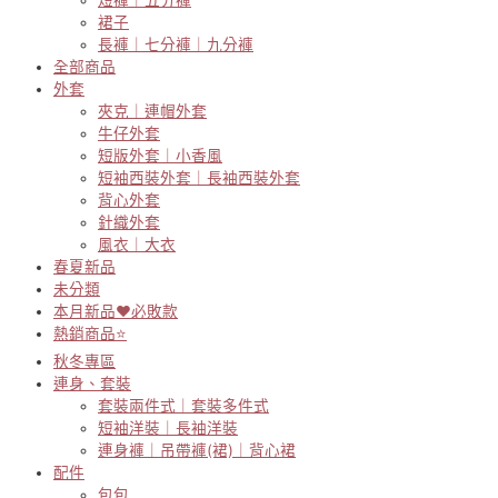
裙子
長褲｜七分褲｜九分褲
全部商品
外套
夾克｜連帽外套
牛仔外套
短版外套｜小香風
短袖西裝外套｜長袖西裝外套
背心外套
針織外套
風衣｜大衣
春夏新品
未分類
本月新品♥必敗款
熱銷商品⭐
秋冬專區
連身、套裝
套裝兩件式｜套裝多件式
短袖洋裝｜長袖洋裝
連身褲｜吊帶褲(裙)｜背心裙
配件
包包