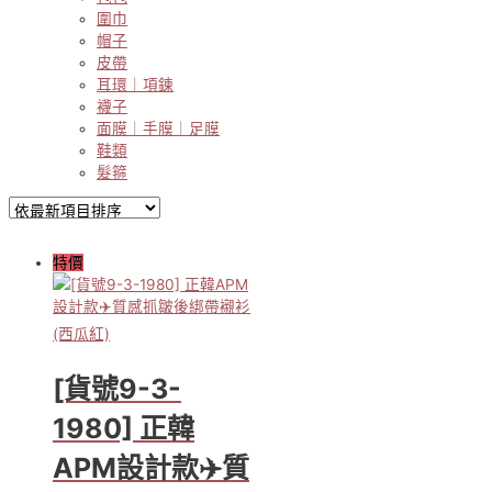
圍巾
帽子
皮帶
耳環｜項鍊
襪子
面膜｜手膜｜足膜
鞋類
髮箍
特價
[貨號9-3-
1980] 正韓
APM設計款✈️質