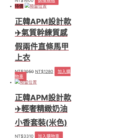
NT$
1600
選擇規格
此
選
特價
產
擇
品
選
正韓APM設計款
有
項
多
✈️氣質幹練質感
種
款
式。
假兩件直條馬甲
可
上衣
在
產
品
NT$
2050
NT$
1280
加入購
原
目
頁
物車
始
前
面
價
價
選
格：
格：
擇
正韓APM設計款
NT$2050。
NT$1280。
選
項
✈️輕奢精緻奶油
小香套裝(米色)
NT$
3310
加入購物車