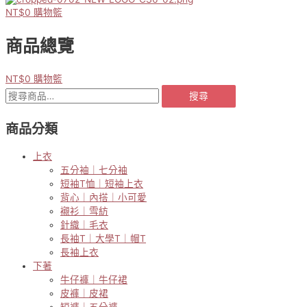
NT$
0
購物籃
商品總覽
NT$
0
購物籃
搜
搜尋
尋
關
商品分類
鍵
字:
上衣
五分袖｜七分袖
短袖T恤｜短袖上衣
背心｜內搭｜小可愛
襯衫｜雪紡
針織｜毛衣
長袖T｜大學T｜帽T
長袖上衣
下著
牛仔褲｜牛仔裙
皮褲｜皮裙
短褲｜五分褲