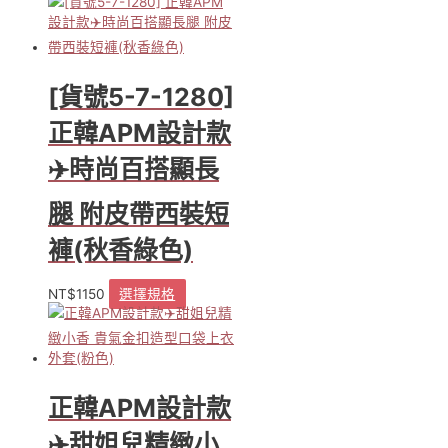
[貨號5-7-1280]
正韓APM設計款
✈️時尚百搭顯長
腿 附皮帶西裝短
褲(秋香綠色)
NT$
1150
選擇規格
此
產
品
有
多
種
正韓APM設計款
款
式。
✈️甜姐兒精緻小