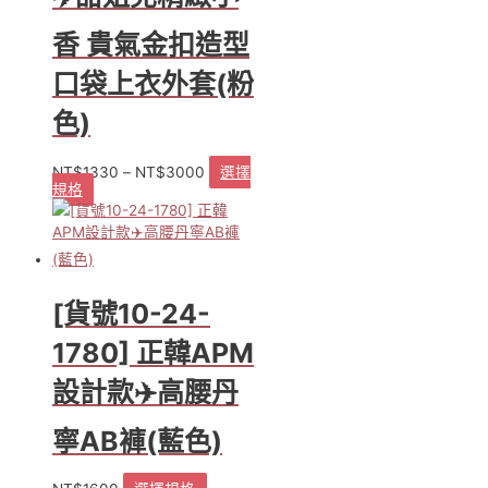
可
在
香 貴氣金扣造型
產
品
口袋上衣外套(粉
頁
色)
面
選
擇
NT$
1330
–
NT$
3000
選擇
選
規格
此
項
產
品
有
多
種
[貨號10-24-
款
式。
1780] 正韓APM
可
設計款✈️高腰丹
在
產
品
寧AB褲(藍色)
頁
面