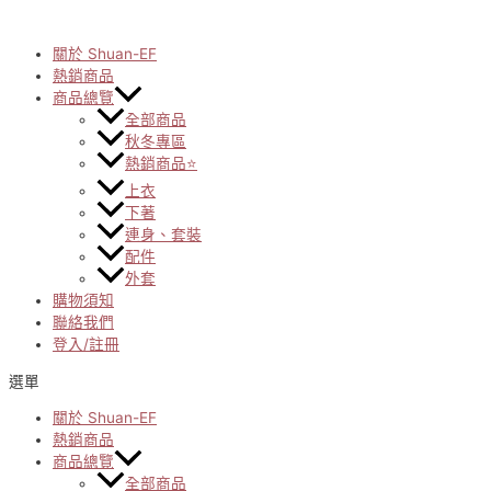
Skip
to
content
關於 Shuan-EF
熱銷商品
商品總覽
全部商品
秋冬專區
熱銷商品⭐
上衣
下著
連身、套裝
配件
外套
購物須知
聯絡我們
登入/註冊
選單
關於 Shuan-EF
熱銷商品
商品總覽
全部商品