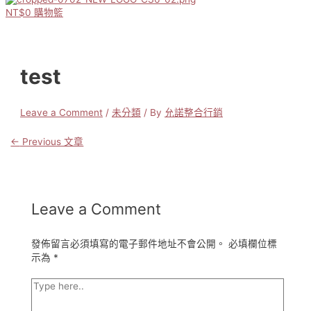
NT$
0
購物籃
test
Leave a Comment
/
未分類
/ By
允諾整合行銷
←
Previous 文章
文
章
導
Leave a Comment
覽
發佈留言必須填寫的電子郵件地址不會公開。
必填欄位標
示為
*
Type
here..