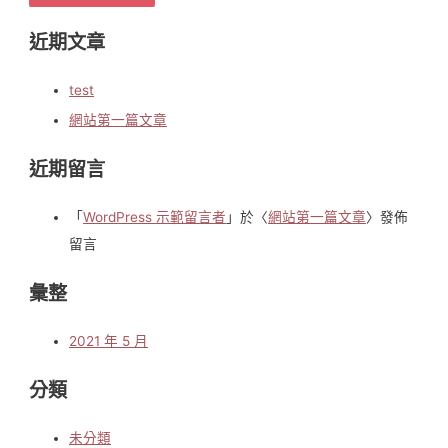
a
r
近期文章
c
h
test
f
網站第一篇文章
o
近期留言
r
:
「
WordPress 示範留言者
」於〈
網站第一篇文章
〉發佈
留言
彙整
2021 年 5 月
分類
未分類