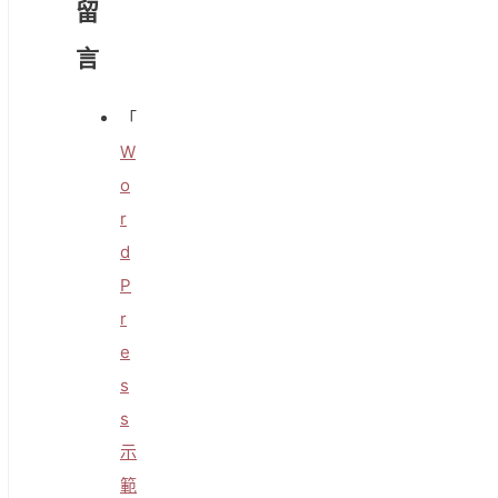
留
言
「
W
o
r
d
P
r
e
s
s
示
範