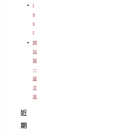
t
e
s
t
網
站
第
一
篇
文
章
近
期