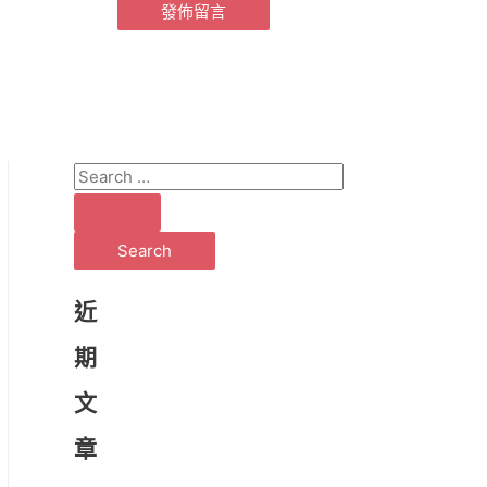
S
e
a
r
c
近
h
期
f
文
o
r
章
: