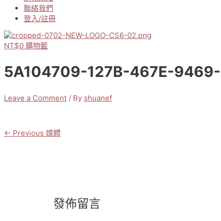
聯絡我們
登入/註冊
NT$
0
購物籃
5A104709-127B-467E-9469
Leave a Comment
/ By
shuanef
←
Previous 媒體
文
章
導
覽
發佈留言