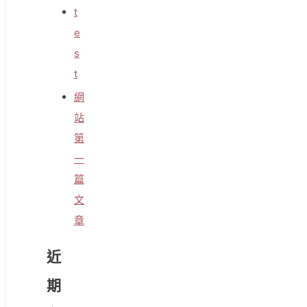
t
e
s
t
網
站
第
一
篇
文
章
近
期