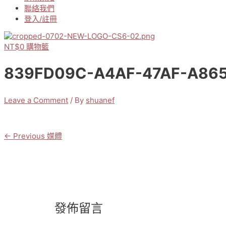
聯絡我們
登入/註冊
NT$
0
購物籃
839FD09C-A4AF-47AF-A86
Leave a Comment
/ By
shuanef
←
Previous 媒體
文
章
導
覽
發佈留言