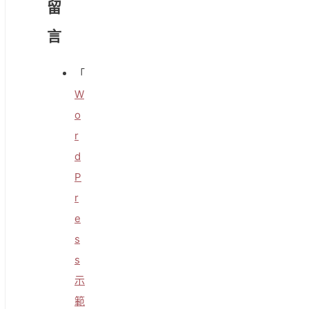
留
言
「
W
o
r
d
P
r
e
s
s
示
範