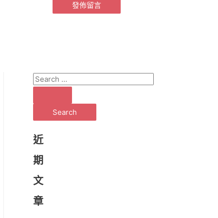
S
e
a
r
c
近
h
期
f
文
o
r
章
: